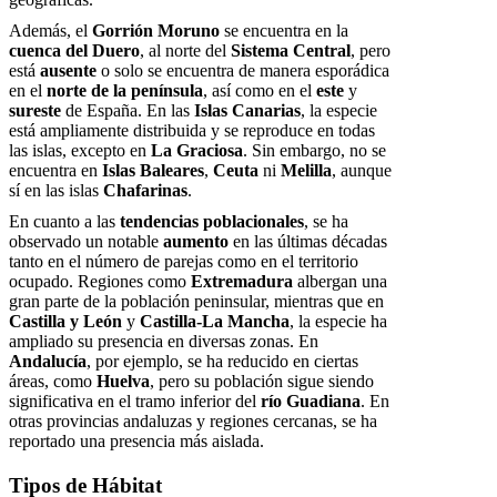
Además, el
Gorrión Moruno
se encuentra en la
cuenca del Duero
, al norte del
Sistema Central
, pero
está
ausente
o solo se encuentra de manera esporádica
en el
norte de la península
, así como en el
este
y
sureste
de España. En las
Islas Canarias
, la especie
está ampliamente distribuida y se reproduce en todas
las islas, excepto en
La Graciosa
. Sin embargo, no se
encuentra en
Islas Baleares
,
Ceuta
ni
Melilla
, aunque
sí en las islas
Chafarinas
.
En cuanto a las
tendencias poblacionales
, se ha
observado un notable
aumento
en las últimas décadas
tanto en el número de parejas como en el territorio
ocupado. Regiones como
Extremadura
albergan una
gran parte de la población peninsular, mientras que en
Castilla y León
y
Castilla-La Mancha
, la especie ha
ampliado su presencia en diversas zonas. En
Andalucía
, por ejemplo, se ha reducido en ciertas
áreas, como
Huelva
, pero su población sigue siendo
significativa en el tramo inferior del
río Guadiana
. En
otras provincias andaluzas y regiones cercanas, se ha
reportado una presencia más aislada.
Tipos de Hábitat