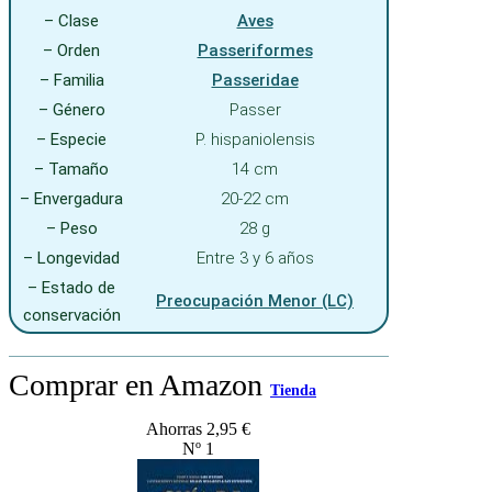
– Clase
Aves
– Orden
Passeriformes
– Familia
Passeridae
– Género
Passer
– Especie
P. hispaniolensis
– Tamaño
14 cm
– Envergadura
20-22 cm
– Peso
28 g
– Longevidad
Entre 3 y 6 años
– Estado de
Preocupación Menor (LC)
conservación
Comprar en Amazon
Tienda
Ahorras 2,95 €
Nº 1