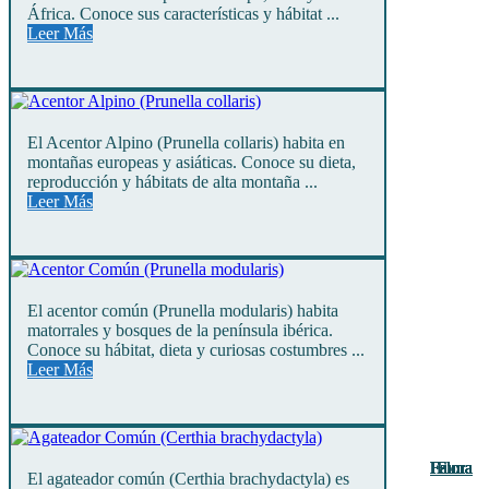
África. Conoce sus características y hábitat ...
Leer Más
El Acentor Alpino (Prunella collaris) habita en
montañas europeas y asiáticas. Conoce su dieta,
reproducción y hábitats de alta montaña ...
Leer Más
El acentor común (Prunella modularis) habita
matorrales y bosques de la península ibérica.
Conoce su hábitat, dieta y curiosas costumbres ...
Leer Más
Fauna
Fauna
Fauna
Fauna
Fauna
Fauna
Fauna
Fauna
Fauna
Flora
Flora
Flora
Flora
El agateador común (Certhia brachydactyla) es