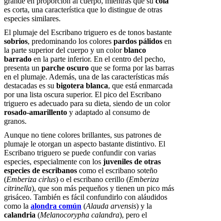
grande en proporción al cuerpo, mientras que su
cola
es corta, una característica que lo distingue de otras
especies similares.
El plumaje del Escribano triguero es de tonos bastante
sobrios
, predominando los colores
pardos pálidos
en
la parte superior del cuerpo y un color
blanco
barrado
en la parte inferior. En el centro del pecho,
presenta un
parche oscuro
que se forma por las barras
en el plumaje. Además, una de las características más
destacadas es su
bigotera blanca
, que está enmarcada
por una lista oscura superior. El pico del Escribano
triguero es adecuado para su dieta, siendo de un color
rosado-amarillento
y adaptado al consumo de
granos.
Aunque no tiene colores brillantes, sus patrones de
plumaje le otorgan un aspecto bastante distintivo. El
Escribano triguero se puede confundir con varias
especies, especialmente con los
juveniles de otras
especies de escribanos
como el escribano soteño
(
Emberiza cirlus
) o el escribano cerillo (
Emberiza
citrinella
), que son más pequeños y tienen un pico más
grisáceo. También es fácil confundirlo con aláudidos
como la
alondra común
(
Alauda arvensis
) y la
calandria
(
Melanocorypha calandra
), pero el