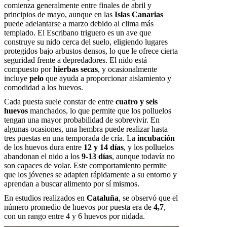
comienza generalmente entre finales de abril y
principios de mayo, aunque en las
Islas Canarias
puede adelantarse a marzo debido al clima más
templado. El Escribano triguero es un ave que
construye su nido cerca del suelo, eligiendo lugares
protegidos bajo arbustos densos, lo que le ofrece cierta
seguridad frente a depredadores. El nido está
compuesto por
hierbas secas
, y ocasionalmente
incluye
pelo
que ayuda a proporcionar aislamiento y
comodidad a los huevos.
Cada puesta suele constar de entre
cuatro y seis
huevos
manchados, lo que permite que los polluelos
tengan una mayor probabilidad de sobrevivir. En
algunas ocasiones, una hembra puede realizar hasta
tres puestas en una temporada de cría. La
incubación
de los huevos dura entre
12 y 14 días
, y los polluelos
abandonan el nido a los
9-13 días
, aunque todavía no
son capaces de volar. Este comportamiento permite
que los jóvenes se adapten rápidamente a su entorno y
aprendan a buscar alimento por sí mismos.
En estudios realizados en
Cataluña
, se observó que el
número promedio de huevos por puesta era de
4,7
,
con un rango entre 4 y 6 huevos por nidada.