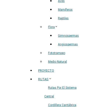
Aves
Mamíferos
Reptiles
Flora
Gimnospermas
Angiospermas
Fototrampeo
Medio Natural
PROYECTO
RUTAS
Rutas Por El Sistema
Central
Cordillera Cantábrica