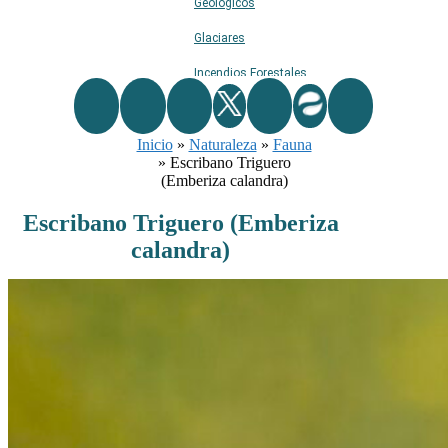
Geológicos
Glaciares
Incendios Forestales
Naturaleza
Inicio
»
Naturaleza
Ríos
»
Fauna
»
Escribano Triguero
Rutas De Montaña
(Emberiza calandra)
Terremotos
Escribano Triguero (Emberiza
calandra)
Topográficos
Vértices Geodésicos