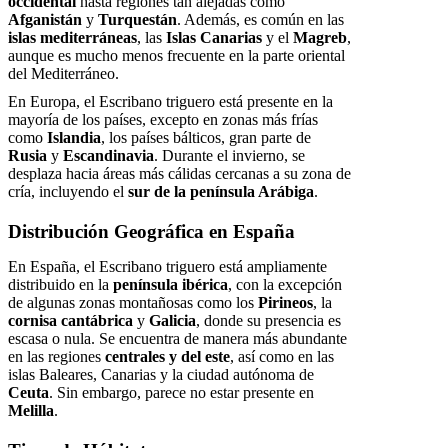
occidental
hasta regiones tan alejadas como
Afganistán
y
Turquestán
. Además, es común en las
islas mediterráneas
, las
Islas Canarias
y el
Magreb
,
aunque es mucho menos frecuente en la parte oriental
del Mediterráneo.
En Europa, el Escribano triguero está presente en la
mayoría de los países, excepto en zonas más frías
como
Islandia
, los países bálticos, gran parte de
Rusia
y
Escandinavia
. Durante el invierno, se
desplaza hacia áreas más cálidas cercanas a su zona de
cría, incluyendo el
sur de la península Arábiga
.
Distribución Geográfica en España
En España, el Escribano triguero está ampliamente
distribuido en la
península ibérica
, con la excepción
de algunas zonas montañosas como los
Pirineos
, la
cornisa cantábrica
y
Galicia
, donde su presencia es
escasa o nula. Se encuentra de manera más abundante
en las regiones
centrales y del este
, así como en las
islas Baleares, Canarias y la ciudad autónoma de
Ceuta
. Sin embargo, parece no estar presente en
Melilla
.