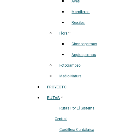
Aves
Mamíferos
Reptiles
Flora
Gimnospermas
Angiospermas
Fototrampeo
Medio Natural
PROYECTO
RUTAS
Rutas Por El Sistema
Central
Cordillera Cantábrica