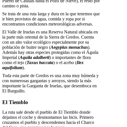
Puerto de Casillas hasta el Pozo de Nieve), el resto por
camino o pista.
Se trata de una ruta larga y dura en la que tenemos que
ir bien provistos de agua, comida y ropa por si
encontramos condiciones meteorológicas adversas.
El Valle de Iruelas es una Reserva Natural ubicada en
la parte más oriental de la Sierra de Gredos. Cuenta
con un alto valor ecológico especialmente por su
población de buitre negro (
Aegypius monachus
).
Además hay otras especies protegidas como el Águila
Imperial (
Aquila adalberti
) o importantes de flora
como el tejo (
Taxus baccata
) o el acebo (
Ilex
aquifolium
).
Toda esta parte de Gredos es una zona muy húmeda y
con numerosas gargantas y arroyos, siendo la más
importante la Garganta de Iruelas, que desemboca en
El Burguillo.
El Tiemblo
La ruta sale desde el pueblo de El Tiemblo donde
dejamos el coche y desmontamos las bicis. Primero
cruzamos el pueblo y descendemos hacia el Charco