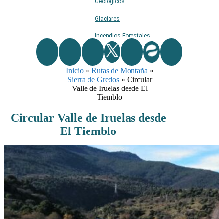
Geológicos
Glaciares
Incendios Forestales
Naturaleza
Inicio
»
Rutas de Montaña
Ríos
»
Sierra de Gredos
»
Circular
Rutas De Montaña
Valle de Iruelas desde El
Tiemblo
Terremotos
Circular Valle de Iruelas desde
Topográficos
El Tiemblo
Vértices Geodésicos