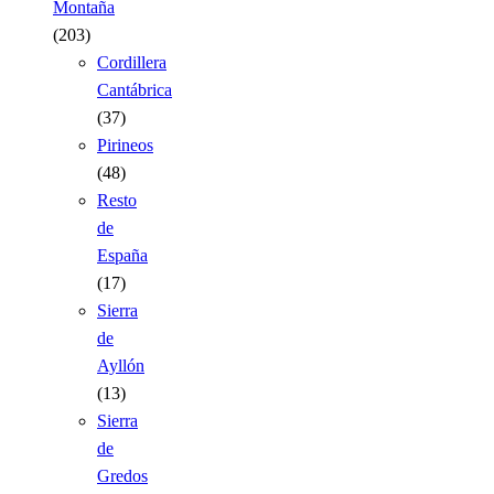
Montaña
(203)
Cordillera
Cantábrica
(37)
Pirineos
(48)
Resto
de
España
(17)
Sierra
de
Ayllón
(13)
Sierra
de
Gredos