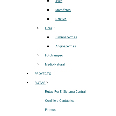
Aves
Mamíferos
Reptiles
Flora
Gimnospermas
Angiospermas
Fototrampeo
Medio Natural
PROYECTO
RUTAS
Rutas Por El Sistema Central
Cordillera Cantábrica
Pirineos