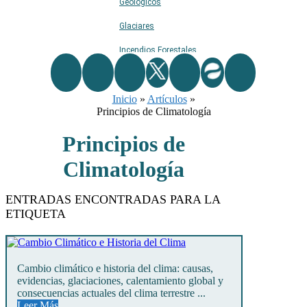
Geológicos
Glaciares
Incendios Forestales
Naturaleza
Inicio
Ríos
»
Artículos
»
Principios de Climatología
Rutas De Montaña
Principios de
Terremotos
Climatología
Topográficos
Vértices Geodésicos
ENTRADAS ENCONTRADAS PARA LA
ETIQUETA
Cambio climático e historia del clima: causas,
evidencias, glaciaciones, calentamiento global y
consecuencias actuales del clima terrestre ...
Leer Más