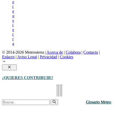
e
t
e
o
s
i
e
r
r
a
© 2014-2026 Meteosierra |
Acerca de
|
Colabora
|
Contacto
|
Enlaces
|
Aviso Legal
|
Privacidad
|
Cookies
Cerrar
¿QUIERES CONTRIBUIR?
Buscar:
Glosario Meteo
Glosario Meteo
Glosario Meteo
Glosario Meteo