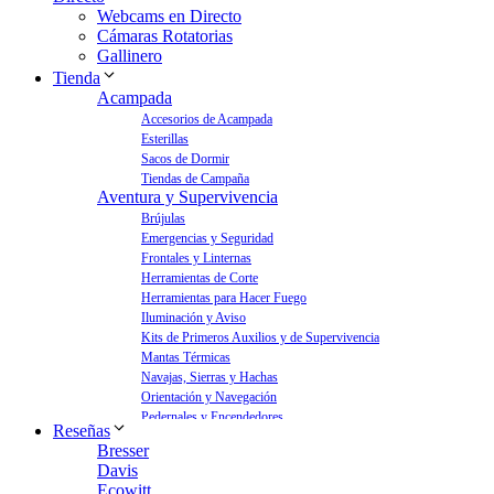
Webcams en Directo
Cámaras Rotatorias
Gallinero
Tienda
Acampada
Accesorios de Acampada
Esterillas
Sacos de Dormir
Tiendas de Campaña
Aventura y Supervivencia
Brújulas
Emergencias y Seguridad
Frontales y Linternas
Herramientas de Corte
Herramientas para Hacer Fuego
Iluminación y Aviso
Kits de Primeros Auxilios y de Supervivencia
Mantas Térmicas
Navajas, Sierras y Hachas
Orientación y Navegación
Pedernales y Encendedores
Reseñas
Aves y Jardín
Bresser
Bebederos para Aves
Davis
Casas para Aves
Ecowitt