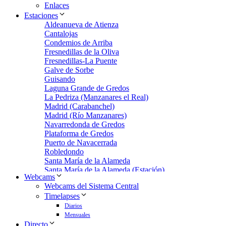
Enlaces
Estaciones
Aldeanueva de Atienza
Cantalojas
Condemios de Arriba
Fresnedillas de la Oliva
Fresnedillas-La Puente
Galve de Sorbe
Guisando
Laguna Grande de Gredos
La Pedriza (Manzanares el Real)
Madrid (Carabanchel)
Madrid (Río Manzanares)
Navarredonda de Gredos
Plataforma de Gredos
Puerto de Navacerrada
Robledondo
Santa María de la Alameda
Santa María de la Alameda (Estación)
Webcams
Zarzalejo
Webcams del Sistema Central
Zarzalejo Estación
Timelapses
Zarzalejo-Machotas
Diarios
Mensuales
Directo