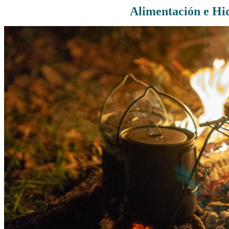
Alimentación e Hi
Rutas De Montaña
Terremotos
Topográficos
Vértices Geodésicos