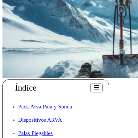
Índice
☰
Pack Arva Pala y Sonda
Dispositivos ARVA
Palas Plegables