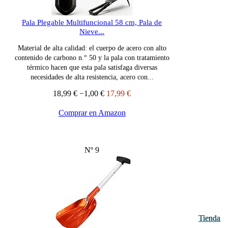
Pala Plegable Multifuncional 58 cm, Pala de
Nieve...
Material de alta calidad: el cuerpo de acero con alto
contenido de carbono n.° 50 y la pala con tratamiento
térmico hacen que esta pala satisfaga diversas
necesidades de alta resistencia, acero con...
18,99 €
−1,00 €
17,99 €
Comprar en Amazon
Nº 9
Tienda
Tienda
Tienda