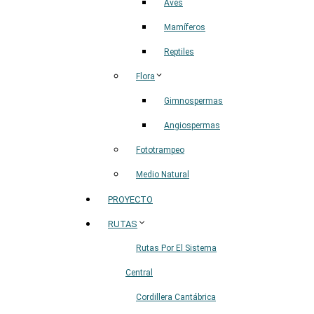
Aves
Mamíferos
Reptiles
Flora
Gimnospermas
Angiospermas
Fototrampeo
Medio Natural
PROYECTO
RUTAS
Rutas Por El Sistema
Central
Cordillera Cantábrica