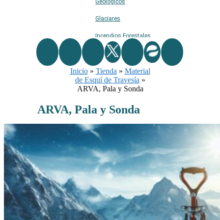
Geológicos
Glaciares
Incendios Forestales
Naturaleza
Inicio
»
Ríos
Tienda
»
Material
de Esquí de Travesía
»
Rutas De Montaña
ARVA, Pala y Sonda
Terremotos
ARVA, Pala y Sonda
Topográficos
Vértices Geodésicos