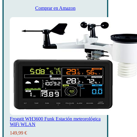
Comprar en Amazon
Froggit WH3600 Funk Estación meteorológica
WiFi WLAN
149,99 €