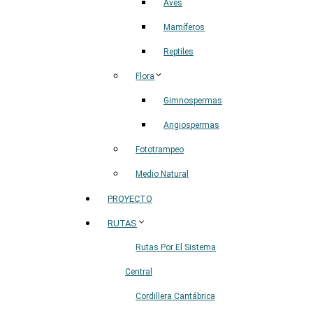
Aves
Mamíferos
Reptiles
Flora
Gimnospermas
Angiospermas
Fototrampeo
Medio Natural
PROYECTO
RUTAS
Rutas Por El Sistema
Central
Cordillera Cantábrica