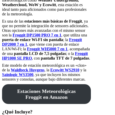
meteorológicos como
Weather Underground,
Weathercloud, WoW y Ecowitt
, esta estación es
ideal tanto para aficionados como para profesionales
de la meteorología.
Es una de las
estaciones más básicas de Froggit
, ya
que no permite la integración de sensores adicionales.
Otras opciones más avanzadas con el mismo sensor
son la
Froggit DP1500 PRO 7 en 1
, que utiliza una
puerta de enlace Wi-FI sin pantalla
; la
Froggit
DP2000 7 en 1
, que viene con puerta de enlace
LAN/Wi-Fi; la
Froggit WH5000 7 en 1
, acompañada
de una
pantalla LCD de 7,5 pulgadas
; o la
Froggit
HP1000 SE PRO
, con
pantalla TFT de 7 pulgadas
.
Este modelo de estación meteorológica es un «clon»
de la
Waldbeck Huygens
, la
Ecowitt WS2910
y la
Sainlogic WS3500
, ya que incluyen los mismos
sensores y consolas, aunque bajo diferentes marcas.
Estaciones Meteorológicas
Froggit en Amazon
¿Qué Incluye?