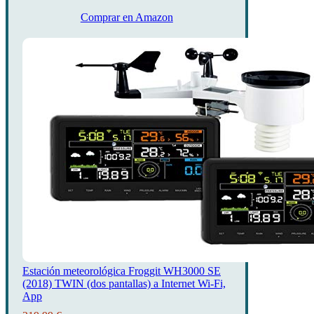
Comprar en Amazon
Estación meteorológica Froggit WH3000 SE
(2018) TWIN (dos pantallas) a Internet Wi-Fi,
App