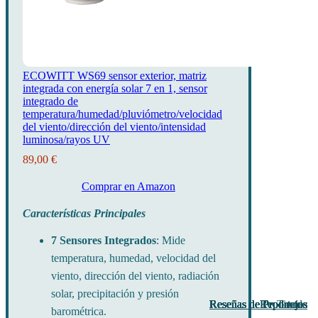
ECOWITT WS69 sensor exterior, matriz
integrada con energía solar 7 en 1, sensor
integrado de
temperatura/humedad/pluviómetro/velocidad
del viento/dirección del viento/intensidad
luminosa/rayos UV
89,00 €
Comprar en Amazon
Características Principales
7 Sensores Integrados
: Mide
temperatura, humedad, velocidad del
viento, dirección del viento, radiación
solar, precipitación y presión
Reseñas de Productos
Reseñas de Productos
Reseñas de Productos
Reseñas de Productos
Reseñas de Productos
Reseñas de Productos
Reseñas de Productos
Reseñas de Productos
Reseñas de Productos
Reportajes
Reportajes
Reportajes
Tienda
barométrica.