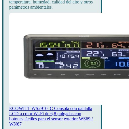
temperatura, humedad, calidad del aire y otros
parámetros ambientales.
ECOWITT WS2910_C Consola con pantalla
LCD a color Wi-Fi de 6,8 pulgadas con
botones táctiles para el sensor exterior WS69 /
WN67