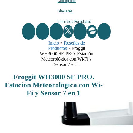
Geológicos
Glaciares
Incendios Forestales
Naturaleza
Inicio
Ríos
»
Reseñas de
Productos
»
Froggit
Rutas De Montaña
WH3000 SE PRO. Estación
Meteorológica con Wi-Fi y
Terremotos
Sensor 7 en 1
Topográficos
Froggit WH3000 SE PRO.
Estación Meteorológica con Wi-
Vértices Geodésicos
Fi y Sensor 7 en 1