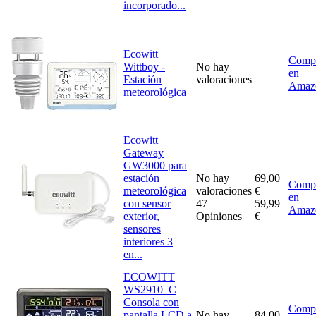
incorporado...
Ecowitt
Comp
Wittboy -
No hay
en
Estación
valoraciones
Amaz
meteorológica
Ecowitt
Gateway
GW3000 para
estación
No hay
69,00
Comp
meteorológica
valoraciones
€
en
con sensor
47
59,99
Amaz
exterior,
Opiniones
€
sensores
interiores 3
en...
ECOWITT
WS2910_C
Consola con
Comp
pantalla LCD a
No hay
84,00