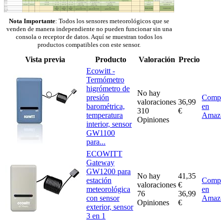
Nota Importante
: Todos los sensores meteorológicos que se
venden de manera independiente no pueden funcionar sin una
consola o receptor de datos. Aquí se muestran todos los
productos compatibles con este sensor.
Vista previa
Producto
Valoración
Precio
Ecowitt -
Termómetro
higrómetro de
No hay
presión
Comp
valoraciones
36,99
barométrica,
en
310
€
temperatura
Amaz
Opiniones
interior, sensor
GW1100
para...
ECOWITT
Gateway
GW1200 para
No hay
41,35
estación
Comp
valoraciones
€
meteorológica
en
76
36,99
con sensor
Amaz
Opiniones
€
exterior, sensor
3 en 1