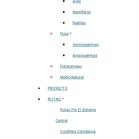
Aves
Mamíferos
Reptiles
Flora
Gimnospermas
Angiospermas
Fototrampeo
Medio Natural
PROYECTO
RUTAS
Rutas Por El Sistema
Central
Cordillera Cantábrica