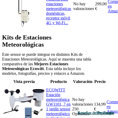
Comp
estaciones
No hay
299,00
en
meteorológicas
valoraciones
€
Amaz
domésticas,
receptor móvil
4G y Wi-Fi...
Kits de Estaciones
Meteorológicas
Este sensor se puede integrar en distintos Kits de
Estaciones Meteorológicas. Aquí se muestra una tabla
comparativa de las
Mejores Estaciones
Meteorológicas Ecowitt
. Esta tabla incluye los
modelos, fotografías, precios y enlaces a Amazon.
Vista previa
Producto
Valoración
Precio
ECOWITT
Estación
meteorológica
No hay
Compr
GW1101, 7 en
valoraciones
134,99
en
1 jardín sensor
250
€
Amaz
Reseñas de Productos
Reseñas de Productos
Reseñas de Productos
Reseñas de Productos
Reseñas de Productos
Reseñas de Productos
Reseñas de Productos
Reseñas de Productos
Reseñas de Productos
Reportajes
Reportajes
Reportajes
Tienda
meteorológico
Opiniones