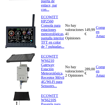
puerta de
enlace, par
con...
ECOWITT
HP2560
Consola para
No hay
Comp
estaciones
valoraciones
149,99
en
meteorológicas,
41
€
Amaz
pantalla interior
Opiniones
TFT en color
de 7 pulgadas...
ECOWITT
WS6210
Gateway
No hay
Comp
Estación
289,00
valoraciones
en
Meteorológica,
€
2 Opiniones
Amaz
Receptor Móvil
4G/Wi-Fi para
Sensores...
ECOWITT
WS6210S
Pasarela para