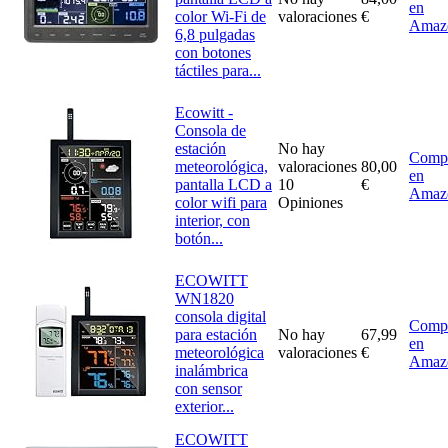
en
color Wi-Fi de
valoraciones
€
Amaz
6,8 pulgadas
con botones
táctiles para...
Ecowitt -
Consola de
estación
No hay
Comp
meteorológica,
valoraciones
80,00
en
pantalla LCD a
10
€
Amaz
color wifi para
Opiniones
interior, con
botón...
ECOWITT
WN1820
consola digital
Comp
para estación
No hay
67,99
en
meteorológica
valoraciones
€
Amaz
inalámbrica
con sensor
exterior...
ECOWITT