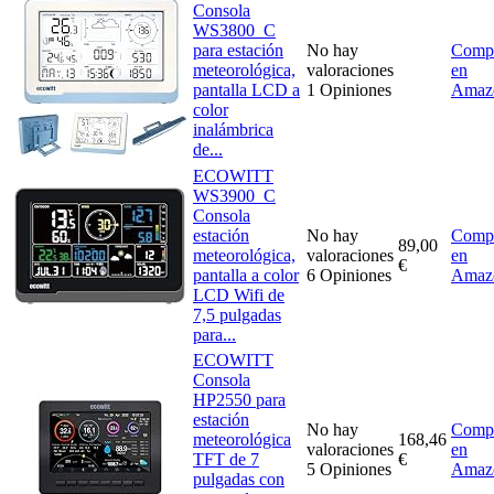
Consola
WS3800_C
para estación
No hay
Comp
meteorológica,
valoraciones
en
pantalla LCD a
1 Opiniones
Amaz
color
inalámbrica
de...
ECOWITT
WS3900_C
Consola
estación
No hay
Comp
89,00
meteorológica,
valoraciones
en
€
pantalla a color
6 Opiniones
Amaz
LCD Wifi de
7,5 pulgadas
para...
ECOWITT
Consola
HP2550 para
estación
No hay
Comp
meteorológica
168,46
valoraciones
en
TFT de 7
€
5 Opiniones
Amaz
pulgadas con