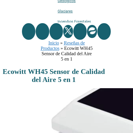
Geológicos
Glaciares
Incendios Forestales
Naturaleza
Inicio
Ríos
»
Reseñas de
Productos
»
Ecowitt WH45
Rutas De Montaña
Sensor de Calidad del Aire
5 en 1
Terremotos
Ecowitt WH45 Sensor de Calidad
Topográficos
del Aire 5 en 1
Vértices Geodésicos