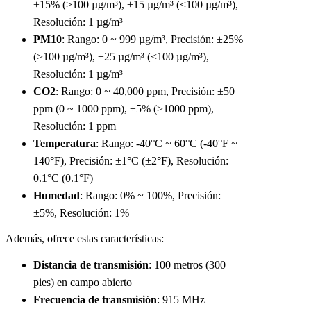
±15% (>100 µg/m³), ±15 µg/m³ (<100 µg/m³),
Resolución: 1 µg/m³
PM10
: Rango: 0 ~ 999 µg/m³, Precisión: ±25%
(>100 µg/m³), ±25 µg/m³ (<100 µg/m³),
Resolución: 1 µg/m³
CO2
: Rango: 0 ~ 40,000 ppm, Precisión: ±50
ppm (0 ~ 1000 ppm), ±5% (>1000 ppm),
Resolución: 1 ppm
Temperatura
: Rango: -40°C ~ 60°C (-40°F ~
140°F), Precisión: ±1°C (±2°F), Resolución:
0.1°C (0.1°F)
Humedad
: Rango: 0% ~ 100%, Precisión:
±5%, Resolución: 1%
Además, ofrece estas características:
Distancia de transmisión
: 100 metros (300
pies) en campo abierto
Frecuencia de transmisión
: 915 MHz