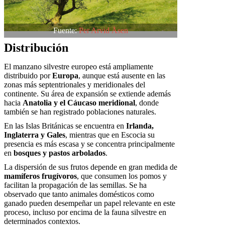
Fuente:
Per Arvid Åsen
Distribución
El manzano silvestre europeo está ampliamente
distribuido por
Europa
, aunque está ausente en las
zonas más septentrionales y meridionales del
continente. Su área de expansión se extiende además
hacia
Anatolia y el Cáucaso meridional
, donde
también se han registrado poblaciones naturales.
En las Islas Británicas se encuentra en
Irlanda,
Inglaterra y Gales
, mientras que en Escocia su
presencia es más escasa y se concentra principalmente
en
bosques y pastos arbolados
.
La dispersión de sus frutos depende en gran medida de
mamíferos frugívoros
, que consumen los pomos y
facilitan la propagación de las semillas. Se ha
observado que tanto animales domésticos como
ganado pueden desempeñar un papel relevante en este
proceso, incluso por encima de la fauna silvestre en
determinados contextos.