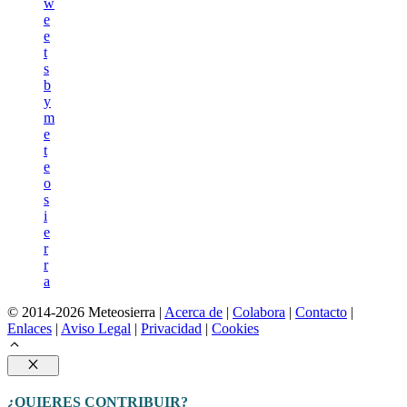
w
e
e
t
s
b
y
m
e
t
e
o
s
i
e
r
r
a
© 2014-2026 Meteosierra |
Acerca de
|
Colabora
|
Contacto
|
Enlaces
|
Aviso Legal
|
Privacidad
|
Cookies
Cerrar
¿QUIERES CONTRIBUIR?