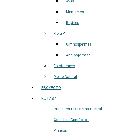
Aves
Mamíferos
Reptiles
Flora
Gimnospermas
Angiospermas
Fototrampeo
Medio Natural
PROYECTO
RUTAS
Rutas Por El Sistema Central
Cordillera Cantábrica
Pirineos