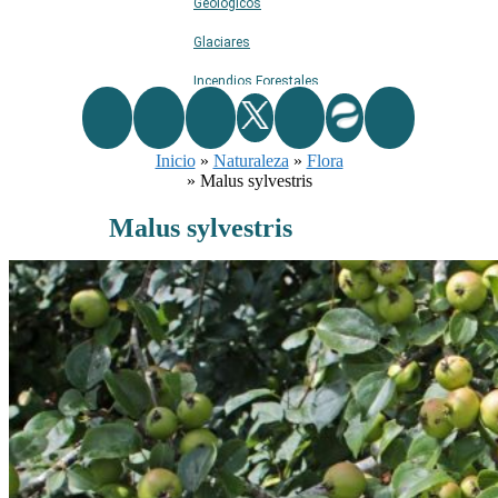
Geológicos
Glaciares
Incendios Forestales
Naturaleza
Inicio
Ríos
»
Naturaleza
»
Flora
»
Malus sylvestris
Rutas De Montaña
Malus sylvestris
Terremotos
Topográficos
Vértices Geodésicos