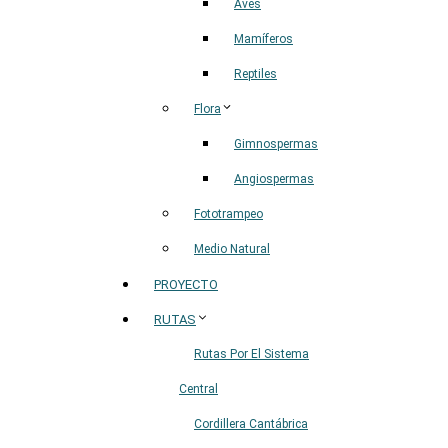
Aves
Mamíferos
Reptiles
Flora
Gimnospermas
Angiospermas
Fototrampeo
Medio Natural
PROYECTO
RUTAS
Rutas Por El Sistema
Central
Cordillera Cantábrica