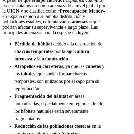
A pesar de que el
sapo corredor
(
Epidalea calamita
)
no está catalogado como amenazado a nivel global por
la
UICN
y se clasifica como
«Preocupación Menor»
en España debido a su amplia distribución y
poblaciones estables, enfrenta varias
amenazas
que
podrían afectar su supervivencia a largo plazo. Las
principales amenazas para la especie incluyen:
Pérdida de hábitat
debido a la destrucción de
charcas temporales
por la
agricultura
intensiva
y la
urbanización
.
Atropellos en carreteras
, ya que las
cunetas
y
los
taludes
, que suelen formar charcas
temporales, son utilizados por el sapo para su
reproducción.
Fragmentación del hábitat
en áreas
humanizadas, especialmente en regiones donde
los hábitats naturales están severamente
fragmentados.
Reducción de las poblaciones costeras
en la
cornisa cantábrica, entre
Asturias
y