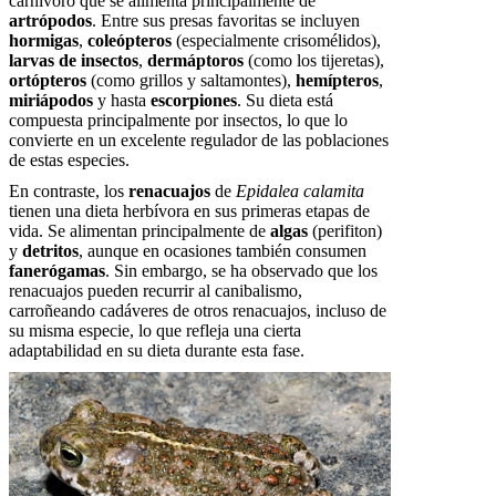
carnívoro que se alimenta principalmente de
artrópodos
. Entre sus presas favoritas se incluyen
hormigas
,
coleópteros
(especialmente crisomélidos),
larvas de insectos
,
dermáptoros
(como los tijeretas),
ortópteros
(como grillos y saltamontes),
hemípteros
,
miriápodos
y hasta
escorpiones
. Su dieta está
compuesta principalmente por insectos, lo que lo
convierte en un excelente regulador de las poblaciones
de estas especies.
En contraste, los
renacuajos
de
Epidalea calamita
tienen una dieta herbívora en sus primeras etapas de
vida. Se alimentan principalmente de
algas
(perifiton)
y
detritos
, aunque en ocasiones también consumen
fanerógamas
. Sin embargo, se ha observado que los
renacuajos pueden recurrir al canibalismo,
carroñeando cadáveres de otros renacuajos, incluso de
su misma especie, lo que refleja una cierta
adaptabilidad en su dieta durante esta fase.