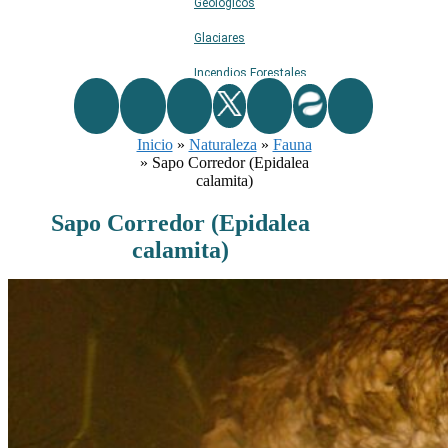
Geológicos
Glaciares
Incendios Forestales
Naturaleza
Inicio
»
Naturaleza
Ríos
»
Fauna
»
Sapo Corredor (Epidalea
Rutas De Montaña
calamita)
Terremotos
Sapo Corredor (Epidalea
calamita)
Topográficos
Vértices Geodésicos