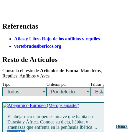
Referencias
Atlas y Libro Rojo de los anfibios y reptiles
vertebradosibericos.org
Resto de Artículos
Consulta el resto de
Artículos de Fauna
: Mamíferos,
Reptiles, Anfibios y Aves.
Tipo
Ordenar por
Filtrar por
El abejarruco europeo es un ave que habita en
Eurasia y África. Conoce su dieta, hábitat y
Fauna
Fauna
Fauna
Fauna
Fauna
Fauna
Fauna
Fauna
Fauna
Flora
Flora
Flora
Flora
amenazas que enfrenta en la península Ibérica ...