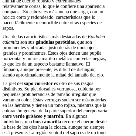
animal de cuerpo robusto y extremidades
relativamente cortas, lo que le confiere una apariencia
compacta. Su cabeza es más ancha que larga, con un
hocico corto y redondeado, características que lo
hacen fácilmente reconocible entre otras especies de
sapos.
Una de las características más destacadas de
Epidalea
calamita
son sus
gándulas parótidas
, que son
prominentes y ubicadas justo detrás de unos ojos
grandes y prominentes. Estos ojos tienen una pupila
horizontal y un iris amarillo metálico con vetas negras,
lo que les da un aspecto bastante llamativo. El
tímpano, aunque presente, es difícil de distinguir,
siendo aproximadamente la mitad del tamaño del ojo.
La piel del
sapo corredor
es otro de sus rasgos
distintivos. Su piel dorsal es verrugosa, cubierta por
pequeñas protuberancias de tamaño irregular que
varían en color. Estas verrugas suelen ser más notorias
en las hembras y tienen un tono rojizo, mientras que la
coloración general de la parte superior del cuerpo varía
entre
verde grisáceo y marrón
. En algunos
individuos, una
línea amarilla
recorre el cuerpo desde
la base de los ojos hasta la cloaca, aunque no siempre
está presente. La región ventral del sapo es de un tono