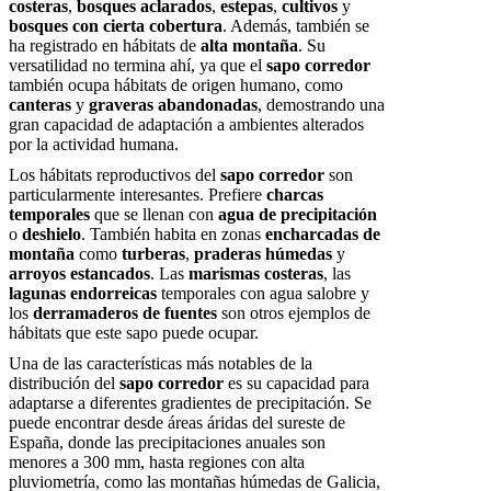
costeras
,
bosques aclarados
,
estepas
,
cultivos
y
bosques con cierta cobertura
. Además, también se
ha registrado en hábitats de
alta montaña
. Su
versatilidad no termina ahí, ya que el
sapo corredor
también ocupa hábitats de origen humano, como
canteras
y
graveras abandonadas
, demostrando una
gran capacidad de adaptación a ambientes alterados
por la actividad humana.
Los hábitats reproductivos del
sapo corredor
son
particularmente interesantes. Prefiere
charcas
temporales
que se llenan con
agua de precipitación
o
deshielo
. También habita en zonas
encharcadas de
montaña
como
turberas
,
praderas húmedas
y
arroyos estancados
. Las
marismas costeras
, las
lagunas endorreicas
temporales con agua salobre y
los
derramaderos de fuentes
son otros ejemplos de
hábitats que este sapo puede ocupar.
Una de las características más notables de la
distribución del
sapo corredor
es su capacidad para
adaptarse a diferentes gradientes de precipitación. Se
puede encontrar desde áreas áridas del sureste de
España, donde las precipitaciones anuales son
menores a 300 mm, hasta regiones con alta
pluviometría, como las montañas húmedas de Galicia,