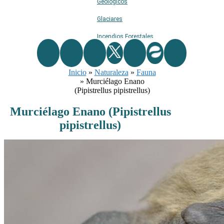
Geológicos
Glaciares
Incendios Forestales
Naturaleza
Inicio
»
Naturaleza
Ríos
»
Fauna
»
Murciélago Enano
Rutas De Montaña
(Pipistrellus pipistrellus)
Terremotos
Murciélago Enano (Pipistrellus
pipistrellus)
Topográficos
Vértices Geodésicos