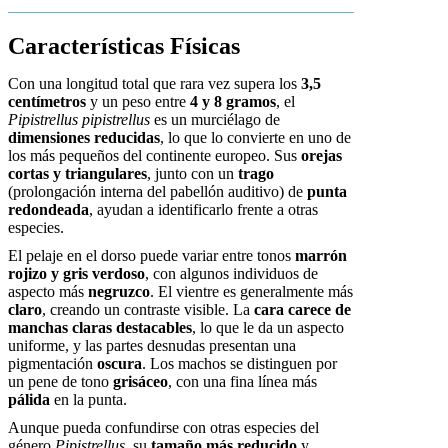
Características Físicas
Con una longitud total que rara vez supera los
3,5
centímetros
y un peso entre
4 y 8 gramos
, el
Pipistrellus pipistrellus
es un murciélago de
dimensiones reducidas
, lo que lo convierte en uno de
los más pequeños del continente europeo. Sus
orejas
cortas y triangulares
, junto con un
trago
(prolongación interna del pabellón auditivo) de
punta
redondeada
, ayudan a identificarlo frente a otras
especies.
El pelaje en el dorso puede variar entre tonos
marrón
rojizo y gris verdoso
, con algunos individuos de
aspecto más
negruzco
. El vientre es generalmente más
claro
, creando un contraste visible. La
cara carece de
manchas claras destacables
, lo que le da un aspecto
uniforme, y las partes desnudas presentan una
pigmentación
oscura
. Los machos se distinguen por
un pene de tono
grisáceo
, con una fina línea más
pálida
en la punta.
Aunque pueda confundirse con otras especies del
género
Pipistrellus
, su
tamaño más reducido
y