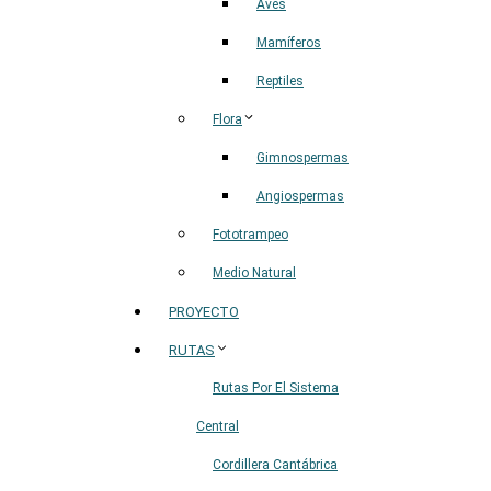
Aves
Mamíferos
Reptiles
Flora
Gimnospermas
Angiospermas
Fototrampeo
Medio Natural
PROYECTO
RUTAS
Rutas Por El Sistema
Central
Cordillera Cantábrica