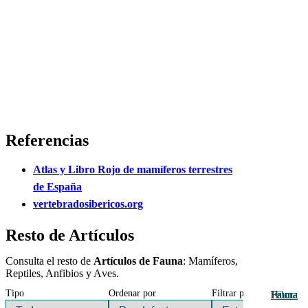
Referencias
Atlas y Libro Rojo de mamíferos terrestres
de España
vertebradosibericos.org
Resto de Artículos
Consulta el resto de
Artículos de Fauna
: Mamíferos,
Reptiles, Anfibios y Aves.
Tipo
Ordenar por
Filtrar por
Fauna
Fauna
Fauna
Fauna
Fauna
Fauna
Fauna
Fauna
Fauna
Fauna
Fauna
Fauna
Flora