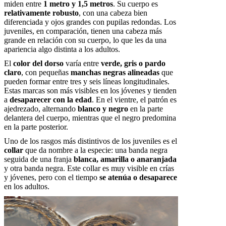
miden entre
1 metro y 1,5 metros
. Su cuerpo es
relativamente robusto
, con una cabeza bien
diferenciada y ojos grandes con pupilas redondas. Los
juveniles, en comparación, tienen una cabeza más
grande en relación con su cuerpo, lo que les da una
apariencia algo distinta a los adultos.
El
color del dorso
varía entre
verde, gris o pardo
claro
, con pequeñas
manchas negras alineadas
que
pueden formar entre tres y seis líneas longitudinales.
Estas marcas son más visibles en los jóvenes y tienden
a
desaparecer con la edad
. En el vientre, el patrón es
ajedrezado, alternando
blanco y negro
en la parte
delantera del cuerpo, mientras que el negro predomina
en la parte posterior.
Uno de los rasgos más distintivos de los juveniles es el
collar
que da nombre a la especie: una banda negra
seguida de una franja
blanca, amarilla o anaranjada
y otra banda negra. Este collar es muy visible en crías
y jóvenes, pero con el tiempo
se atenúa o desaparece
en los adultos.