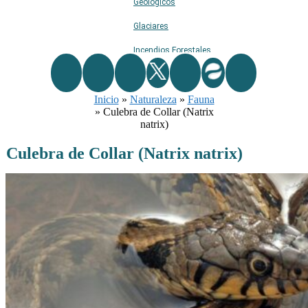
Geológicos
Glaciares
Incendios Forestales
Naturaleza
Inicio
»
Naturaleza
Ríos
»
Fauna
»
Culebra de Collar (Natrix
Rutas De Montaña
natrix)
Terremotos
Culebra de Collar (Natrix natrix)
Topográficos
Vértices Geodésicos