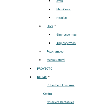
Aves
Mamíferos
Reptiles
Flora
Gimnospermas
Angiospermas
Fototrampeo
Medio Natural
PROYECTO
RUTAS
Rutas Por El Sistema
Central
Cordillera Cantábrica