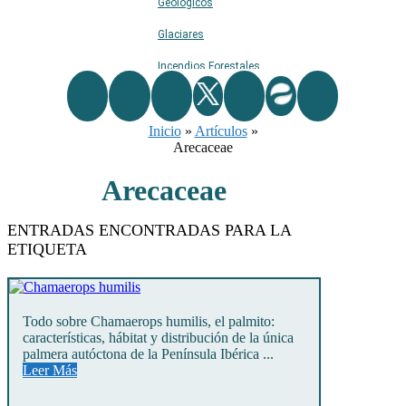
Geológicos
Glaciares
Incendios Forestales
Naturaleza
Inicio
Ríos
»
Artículos
»
Arecaceae
Rutas De Montaña
Arecaceae
Terremotos
Topográficos
ENTRADAS ENCONTRADAS PARA LA
ETIQUETA
Vértices Geodésicos
Todo sobre Chamaerops humilis, el palmito:
características, hábitat y distribución de la única
palmera autóctona de la Península Ibérica ...
Leer Más