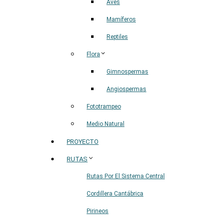
Aves
Mamíferos
Reptiles
Flora
Gimnospermas
Angiospermas
Fototrampeo
Medio Natural
PROYECTO
RUTAS
Rutas Por El Sistema Central
Cordillera Cantábrica
Pirineos