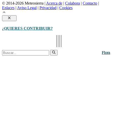
© 2014-2026 Meteosierra |
Acerca de
|
Colabora
|
Contacto
|
Enlaces
|
Aviso Legal
|
Privacidad
|
Cookies
Cerrar
¿QUIERES CONTRIBUIR?
Buscar:
Flora
Flora
Flora