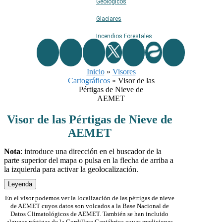
Geológicos
Glaciares
Incendios Forestales
Naturaleza
Inicio
Ríos
»
Visores
Cartográficos
»
Visor de las
Rutas De Montaña
Pértigas de Nieve de
AEMET
Terremotos
Visor de las Pértigas de Nieve de
Topográficos
AEMET
Vértices Geodésicos
Nota
: introduce una dirección en el buscador de la
parte superior del mapa o pulsa en la flecha de arriba a
la izquierda para activar la geolocalización.
Leyenda
En el visor podemos ver la localización de las pértigas de nieve
de AEMET cuyos datos son volcados a la Base Nacional de
Datos Climatológicos de AEMET. También se han incluido
algunas pértigas de la Cordillera Cantábrica cuyas mediciones