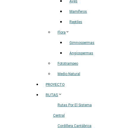
Aves
Mamíferos
Reptiles
Flora
Gimnospermas
Angiospermas
Fototrampeo
Medio Natural
PROYECTO
RUTAS
Rutas Por El Sistema
Central
Cordillera Cantábrica