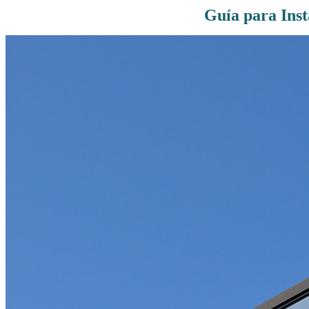
Guía para Ins
Rutas De Montaña
Terremotos
Topográficos
Vértices Geodésicos