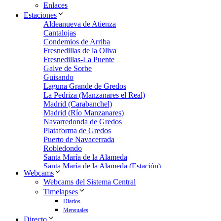
Enlaces
Estaciones
Aldeanueva de Atienza
Cantalojas
Condemios de Arriba
Fresnedillas de la Oliva
Fresnedillas-La Puente
Galve de Sorbe
Guisando
Laguna Grande de Gredos
La Pedriza (Manzanares el Real)
Madrid (Carabanchel)
Madrid (Río Manzanares)
Navarredonda de Gredos
Plataforma de Gredos
Puerto de Navacerrada
Robledondo
Santa María de la Alameda
Santa María de la Alameda (Estación)
Webcams
Zarzalejo
Webcams del Sistema Central
Zarzalejo Estación
Timelapses
Zarzalejo-Machotas
Diarios
Mensuales
Directo