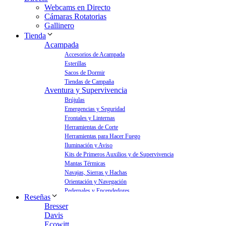
Webcams en Directo
Cámaras Rotatorias
Gallinero
Tienda
Acampada
Accesorios de Acampada
Esterillas
Sacos de Dormir
Tiendas de Campaña
Aventura y Supervivencia
Brújulas
Emergencias y Seguridad
Frontales y Linternas
Herramientas de Corte
Herramientas para Hacer Fuego
Iluminación y Aviso
Kits de Primeros Auxilios y de Supervivencia
Mantas Térmicas
Navajas, Sierras y Hachas
Orientación y Navegación
Pedernales y Encendedores
Reseñas
Aves y Jardín
Bresser
Bebederos para Aves
Davis
Casas para Aves
Ecowitt