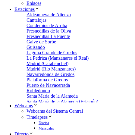
Enlaces
Estaciones
Aldeanueva de Atienza
Cantalojas
Condemios de Arriba
Fresnedillas de la Oliva
Fresnedillas-La Puente
Galve de Sorbe
Guisando
Laguna Grande de Gredos
La Pedriza (Manzanares el Real)
Madrid (Carabanchel)
Madrid (Río Manzanares)
Navarredonda de Gredos
Plataforma de Gredos
Puerto de Navacerrada
Robledondo
Santa María de la Alameda
Santa María de la Alameda (Estación)
Webcams
Zarzalejo
Webcams del Sistema Central
Zarzalejo Estación
Timelapses
Zarzalejo-Machotas
Diarios
Mensuales
Directo