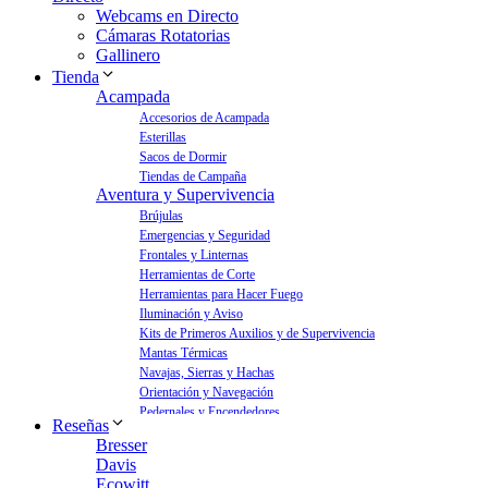
Webcams en Directo
Cámaras Rotatorias
Gallinero
Tienda
Acampada
Accesorios de Acampada
Esterillas
Sacos de Dormir
Tiendas de Campaña
Aventura y Supervivencia
Brújulas
Emergencias y Seguridad
Frontales y Linternas
Herramientas de Corte
Herramientas para Hacer Fuego
Iluminación y Aviso
Kits de Primeros Auxilios y de Supervivencia
Mantas Térmicas
Navajas, Sierras y Hachas
Orientación y Navegación
Pedernales y Encendedores
Reseñas
Aves y Jardín
Bresser
Bebederos para Aves
Davis
Casas para Aves
Ecowitt