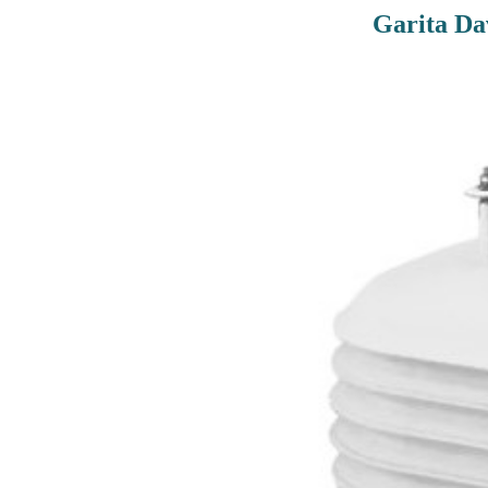
Garita Da
Rutas De Montaña
Terremotos
Topográficos
Vértices Geodésicos