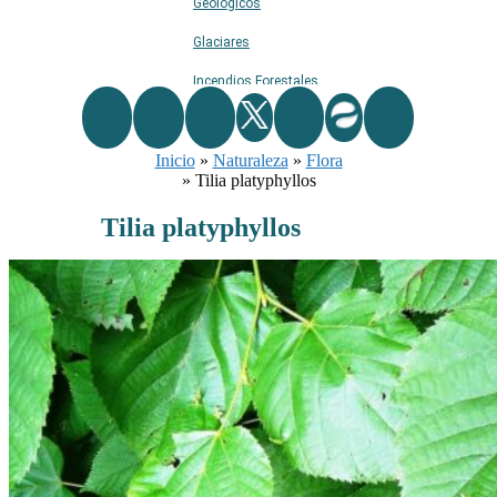
Geológicos
Glaciares
Incendios Forestales
Naturaleza
Inicio
Ríos
»
Naturaleza
»
Flora
»
Tilia platyphyllos
Rutas De Montaña
Tilia platyphyllos
Terremotos
Topográficos
Vértices Geodésicos