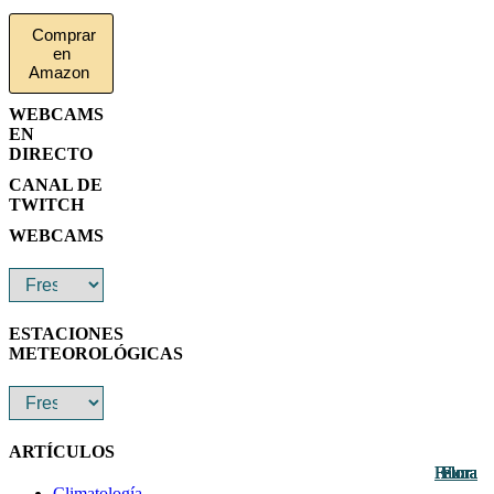
Comprar
en
Amazon
WEBCAMS
EN
DIRECTO
CANAL DE
TWITCH
WEBCAMS
ESTACIONES
METEOROLÓGICAS
ARTÍCULOS
Fauna
Fauna
Fauna
Flora
Flora
Flora
Flora
Flora
Flora
Flora
Flora
Flora
Climatología