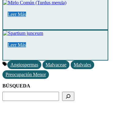
Leer Más
Leer Más
Etiquetas
Angiospermas
Malvaceae
Malvales
Preocupación Menor
BÚSQUEDA
BUSCADOR