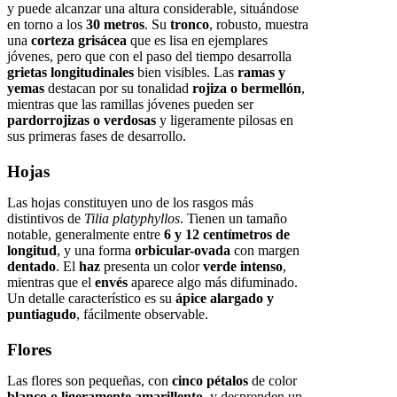
y puede alcanzar una altura considerable, situándose
en torno a los
30 metros
. Su
tronco
, robusto, muestra
una
corteza grisácea
que es lisa en ejemplares
jóvenes, pero que con el paso del tiempo desarrolla
grietas longitudinales
bien visibles. Las
ramas y
yemas
destacan por su tonalidad
rojiza o bermellón
,
mientras que las ramillas jóvenes pueden ser
pardorrojizas o verdosas
y ligeramente pilosas en
sus primeras fases de desarrollo.
Hojas
Las hojas constituyen uno de los rasgos más
distintivos de
Tilia platyphyllos
. Tienen un tamaño
notable, generalmente entre
6 y 12 centímetros de
longitud
, y una forma
orbicular-ovada
con margen
dentado
. El
haz
presenta un color
verde intenso
,
mientras que el
envés
aparece algo más difuminado.
Un detalle característico es su
ápice alargado y
puntiagudo
, fácilmente observable.
Flores
Las flores son pequeñas, con
cinco pétalos
de color
blanco o ligeramente amarillento
, y desprenden un