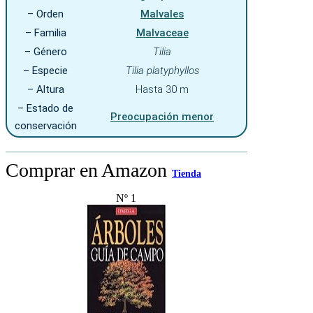
– Orden
Malvales
– Familia
Malvaceae
– Género
Tilia
– Especie
Tilia platyphyllos
– Altura
Hasta 30 m
– Estado de
Preocupación menor
conservación
Comprar en Amazon
Tienda
Nº 1