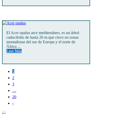
El Acer opalus arce mediterráneo, es un árbol
caducifolio de hasta 20 m que crece en zonas
montañosas del sur de Europa y el norte de
África ...
Leer Más
1
2
3
…
20
›