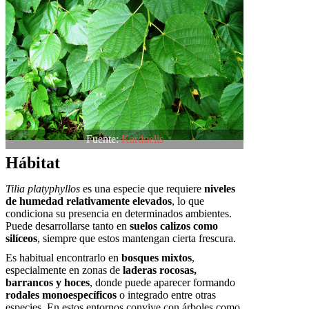
Fuente:
Karduelis
Hábitat
Tilia platyphyllos
es una especie que requiere
niveles
de humedad relativamente elevados
, lo que
condiciona su presencia en determinados ambientes.
Puede desarrollarse tanto en
suelos calizos como
silíceos
, siempre que estos mantengan cierta frescura.
Es habitual encontrarlo en
bosques mixtos
,
especialmente en zonas de
laderas rocosas,
barrancos y hoces
, donde puede aparecer formando
rodales monoespecíficos
o integrado entre otras
especies. En estos entornos convive con árboles como