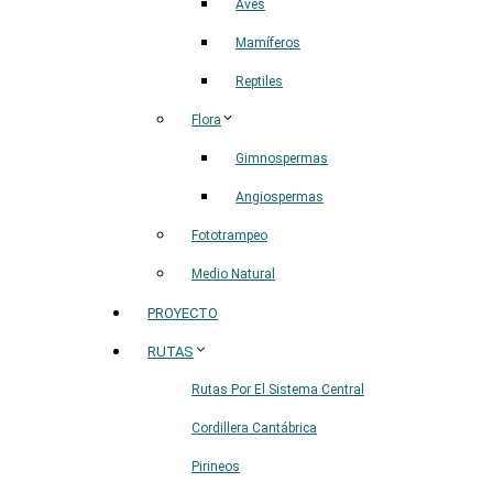
Aves
Mamíferos
Reptiles
Flora
Gimnospermas
Angiospermas
Fototrampeo
Medio Natural
PROYECTO
RUTAS
Rutas Por El Sistema Central
Cordillera Cantábrica
Pirineos