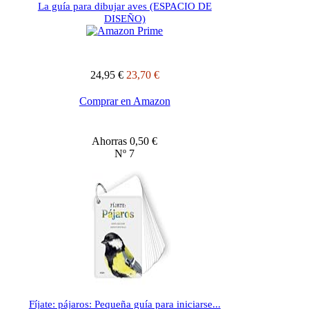
La guía para dibujar aves (ESPACIO DE
DISEÑO)
24,95 €
23,70 €
Comprar en Amazon
Ahorras 0,50 €
Nº 7
Fíjate: pájaros: Pequeña guía para iniciarse...