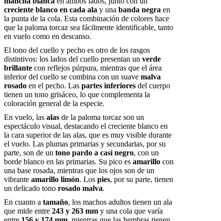
mancha blanca
en ambos lados, junto con un
creciente blanco en cada ala
y una
banda negra
en
la punta de la cola. Esta combinación de colores hace
que la paloma torcaz sea fácilmente identificable, tanto
en vuelo como en descanso.
El tono del cuello y pecho es otro de los rasgos
distintivos: los lados del cuello presentan un
verde
brillante
con reflejos púrpura, mientras que el área
inferior del cuello se combina con un suave
malva
rosado
en el pecho. Las
partes inferiores
del cuerpo
tienen un tono grisáceo, lo que complementa la
coloración general de la especie.
En vuelo, las
alas
de la paloma torcaz son un
espectáculo visual, destacando el creciente blanco en
la cara superior de las alas, que es muy visible durante
el vuelo. Las plumas primarias y secundarias, por su
parte, son de un
tono pardo a casi negro
, con un
borde blanco en las primarias. Su pico es
amarillo
con
una base rosada, mientras que los ojos son de un
vibrante
amarillo limón
. Los
pies
, por su parte, tienen
un delicado tono
rosado malva
.
En cuanto a
tamaño
, los machos adultos tienen un ala
que mide entre
243 y 263 mm
y una cola que varía
entre
156 y 174 mm
, mientras que las hembras tienen