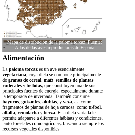
Mapa de distribución de la paloma torcaz. Fuente:
Atlas de las aves reproductoras de España
Alimentación
La
paloma torcaz
es un ave esencialmente
vegetariana
, cuya dieta se compone principalmente
de
granos de cereal
,
maíz
,
semillas de plantas
ruderales
y
bellotas
, que constituyen una de sus
principales fuentes de energía, especialmente durante
la temporada de invernada. También consume
hayucos
,
guisantes
,
alubias
, y
veza
, así como
fragmentos de plantas de hoja carnosa, como
trébol
,
alfalfa
,
remolacha
y
berza
. Esta dieta variada le
permite adaptarse a diferentes hábitats y condiciones,
tanto forestales como agrícolas, buscando siempre los
recursos vegetales disponibles.