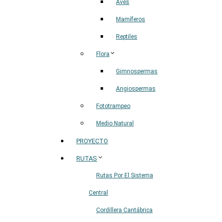
Aves
Mamíferos
Reptiles
Flora
Gimnospermas
Angiospermas
Fototrampeo
Medio Natural
PROYECTO
RUTAS
Rutas Por El Sistema
Central
Cordillera Cantábrica