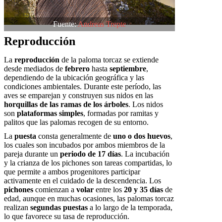
Fuente:
Andreas Trepte
Reproducción
La
reproducción
de la paloma torcaz se extiende
desde mediados de
febrero
hasta
septiembre
,
dependiendo de la ubicación geográfica y las
condiciones ambientales. Durante este período, las
aves se emparejan y construyen sus nidos en las
horquillas de las ramas de los árboles
. Los nidos
son
plataformas simples
, formadas por ramitas y
palitos que las palomas recogen de su entorno.
La
puesta
consta generalmente de
uno o dos huevos
,
los cuales son incubados por ambos miembros de la
pareja durante un
periodo de 17 días
. La incubación
y la crianza de los pichones son tareas compartidas, lo
que permite a ambos progenitores participar
activamente en el cuidado de la descendencia. Los
pichones
comienzan a
volar
entre los
20 y 35 días
de
edad, aunque en muchas ocasiones, las palomas torcaz
realizan
segundas puestas
a lo largo de la temporada,
lo que favorece su tasa de reproducción.