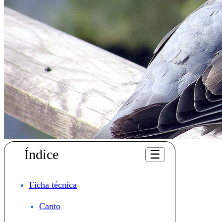
Índice
☰
Ficha técnica
Canto