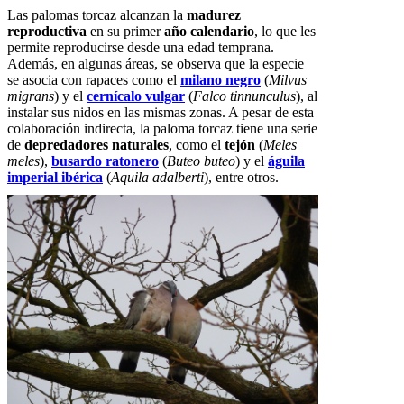
Las palomas torcaz alcanzan la
madurez
reproductiva
en su primer
año calendario
, lo que les
permite reproducirse desde una edad temprana.
Además, en algunas áreas, se observa que la especie
se asocia con rapaces como el
milano negro
(
Milvus
migrans
) y el
cernícalo vulgar
(
Falco tinnunculus
), al
instalar sus nidos en las mismas zonas. A pesar de esta
colaboración indirecta, la paloma torcaz tiene una serie
de
depredadores naturales
, como el
tejón
(
Meles
meles
),
busardo ratonero
(
Buteo buteo
) y el
águila
imperial ibérica
(
Aquila adalberti
), entre otros.