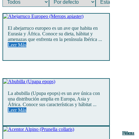
El abejarruco europeo es un ave que habita en
Eurasia y África. Conoce su dieta, hábitat y
amenazas que enfrenta en la península Ibérica ...
Leer Más
La abubilla (Upupa epops) es un ave única con
una distribución amplia en Europa, Asia y
África. Conoce sus características y hábitat ...
Leer Más
Fauna
Fauna
Fauna
Fauna
Fauna
Fauna
Fauna
Fauna
Fauna
Fauna
Fauna
Flora
Flora