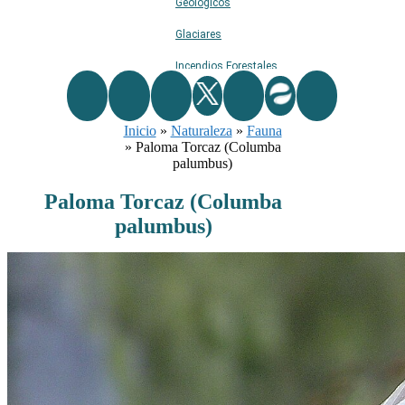
Geológicos
Glaciares
Incendios Forestales
Naturaleza
Inicio
»
Naturaleza
Ríos
»
Fauna
»
Paloma Torcaz (Columba
Rutas De Montaña
palumbus)
Terremotos
Paloma Torcaz (Columba
palumbus)
Topográficos
Vértices Geodésicos