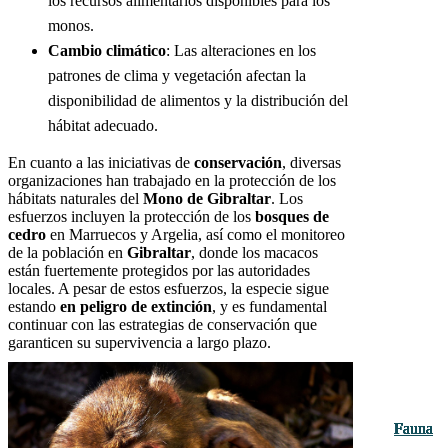
los recursos alimentarios disponibles para los
monos.
Cambio climático
: Las alteraciones en los
patrones de clima y vegetación afectan la
disponibilidad de alimentos y la distribución del
hábitat adecuado.
En cuanto a las iniciativas de
conservación
, diversas
organizaciones han trabajado en la protección de los
hábitats naturales del
Mono de Gibraltar
. Los
esfuerzos incluyen la protección de los
bosques de
cedro
en Marruecos y Argelia, así como el monitoreo
de la población en
Gibraltar
, donde los macacos
están fuertemente protegidos por las autoridades
locales. A pesar de estos esfuerzos, la especie sigue
estando
en peligro de extinción
, y es fundamental
continuar con las estrategias de conservación que
garanticen su supervivencia a largo plazo.
Fauna
Fauna
Fauna
Fauna
Fauna
Fauna
Fauna
Fauna
Fauna
Fauna
Fauna
Fauna
Fauna