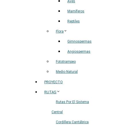
Aves
Mamíferos
Reptiles
Flora
Gimnospermas
Angiospermas
Fototrampeo
Medio Natural
PROYECTO
RUTAS
Rutas Por El Sistema
Central
Cordillera Cantábrica