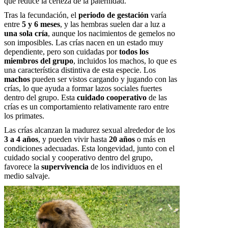
que reduce la certeza de la paternidad.
Tras la fecundación, el
periodo de gestación
varía
entre
5 y 6 meses
, y las hembras suelen dar a luz a
una sola cría
, aunque los nacimientos de gemelos no
son imposibles. Las crías nacen en un estado muy
dependiente, pero son cuidadas por
todos los
miembros del grupo
, incluidos los machos, lo que es
una característica distintiva de esta especie. Los
machos
pueden ser vistos cargando y jugando con las
crías, lo que ayuda a formar lazos sociales fuertes
dentro del grupo. Esta
cuidado cooperativo
de las
crías es un comportamiento relativamente raro entre
los primates.
Las crías alcanzan la madurez sexual alrededor de los
3 a 4 años
, y pueden vivir hasta
20 años
o más en
condiciones adecuadas. Esta longevidad, junto con el
cuidado social y cooperativo dentro del grupo,
favorece la
supervivencia
de los individuos en el
medio salvaje.