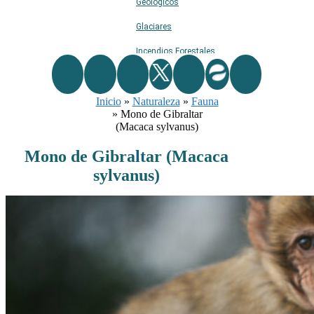
Geológicos
Glaciares
Incendios Forestales
Naturaleza
Inicio
»
Naturaleza
Ríos
»
Fauna
»
Mono de Gibraltar
Rutas De Montaña
(Macaca sylvanus)
Terremotos
Mono de Gibraltar (Macaca
sylvanus)
Topográficos
Vértices Geodésicos