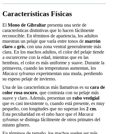
Características Físicas
El
Mono de Gibraltar
presenta una serie de
características distintivas que lo hacen fácilmente
reconocible. En términos de apariencia, los adultos
muestran un pelaje que varía entre tonos de
marrón
claro
a
gris
, con una zona ventral generalmente más
clara. En los machos adultos, el color del pelaje tiende
a oscurecerse con la edad, mientras que en las
hembras, el color es más uniforme y suave. Durante la
primavera, cuando las temperaturas aumentan, los
Macaca sylvanus
experimentan una muda, perdiendo
su espeso pelaje de invierno.
Una de las características más llamativas es su
cara de
color rosa oscuro
, que contrasta con su pelaje más
suave y claro. Además, presentan un
rabo vestigial
que es casi inexistente o, cuando está presente, es muy
pequeño, con longitudes que no superan los
2 cm
.
Esta peculiaridad en el rabo hace que el
Macaca
sylvanus
se distinga fácilmente de otros primates del
mismo género.
En términos de tamaño, los machos suelen ser más