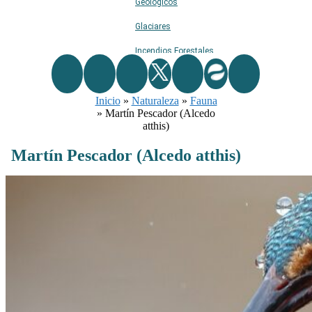
Geológicos
Glaciares
Incendios Forestales
Naturaleza
Inicio
»
Naturaleza
Ríos
»
Fauna
»
Martín Pescador (Alcedo
Rutas De Montaña
atthis)
Terremotos
Martín Pescador (Alcedo atthis)
Topográficos
Vértices Geodésicos