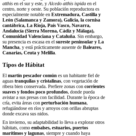
atthis
en el sur y este, y
Alcedo atthis ispida
en el
centro, norte y oeste. Su población reproductora es
especialmente notable en
Extremadura, Castilla y
León (Salamanca y Zamora), Galicia, la cornisa
cantábrica, La Rioja, País Vasco, Navarra,
Andalucía (Sierra Morena, Cádiz y Málaga),
Comunidad Valenciana y Cataluña
. Sin embargo,
su presencia es escasa en el
sureste peninsular y La
Mancha
, y está prácticamente ausente de
Baleares,
Canarias, Ceuta y Melilla
.
Tipos de Hábitat
El
martín pescador común
es un habitante fiel de
aguas
tranquilas y cristalinas
, con vegetación de
ribera bien conservada. Prefiere zonas con
corrientes
suaves y fondos poco profundos
, donde pueda
avistar a sus presas con facilidad. Durante la época de
cría, evita áreas con
perturbación humana
,
refugiándose en ríos y arroyos con orillas abruptas
donde excava sus nidos.
En invierno, su adaptabilidad lo lleva a explorar otros
hábitats, como
embalses, estuarios, puertos
marítimos y lagunas
, siempre y cuando haya