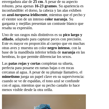
envergadura alar de
25 cm
. A pesar de su aspecto
robusto, pesa apenas
16-23 gramos
. Su apariencia es
inconfundible: el dorso, la cabeza y las alas exhiben
un
azul-turquesa iridiscente
, mientras que el pecho y
el vientre son de un intenso
color naranja
. Su
garganta y mejillas presentan un contraste blanco que
resalta su expresión.
Uno de sus rasgos más distintivos es su
pico largo y
afilado
, adaptado para capturar peces con precisión.
Este es mayor en proporción al cuerpo que en muchas
otras aves y muestra un color
negro intenso
, con la
base de la mandíbula inferior teñida de
naranja
en las
hembras, lo que permite diferenciar los sexos.
Las
patas rojas y cortas
completan su silueta,
perfecta para posarse en ramas bajas o en rocas
cercanas al agua. A pesar de su plumaje llamativo, el
mimetismo
juega un papel clave en su supervivencia:
cuando se ve de espaldas, el tono azul se confunde
con el agua, mientras que su pecho castaño lo hace
menos visible desde la otra orilla.