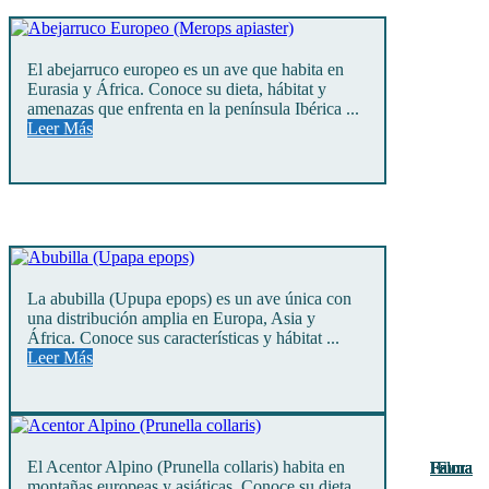
El abejarruco europeo es un ave que habita en
Eurasia y África. Conoce su dieta, hábitat y
amenazas que enfrenta en la península Ibérica ...
Leer Más
La abubilla (Upupa epops) es un ave única con
una distribución amplia en Europa, Asia y
África. Conoce sus características y hábitat ...
Leer Más
El Acentor Alpino (Prunella collaris) habita en
Fauna
Fauna
Fauna
Fauna
Fauna
Fauna
Fauna
Fauna
Fauna
Fauna
Fauna
Flora
Flora
montañas europeas y asiáticas. Conoce su dieta,