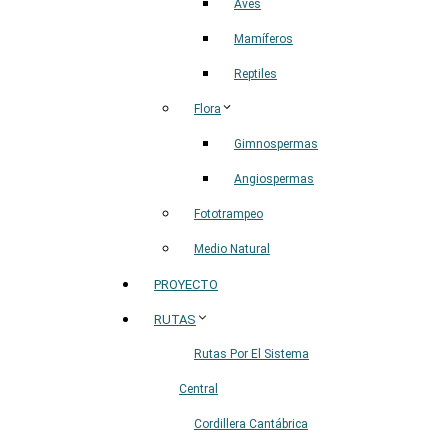
Aves
Mamíferos
Reptiles
Flora
Gimnospermas
Angiospermas
Fototrampeo
Medio Natural
PROYECTO
RUTAS
Rutas Por El Sistema
Central
Cordillera Cantábrica