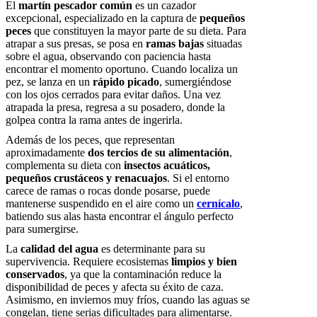
El
martín pescador común
es un cazador
excepcional, especializado en la captura de
pequeños
peces
que constituyen la mayor parte de su dieta. Para
atrapar a sus presas, se posa en
ramas bajas
situadas
sobre el agua, observando con paciencia hasta
encontrar el momento oportuno. Cuando localiza un
pez, se lanza en un
rápido picado
, sumergiéndose
con los ojos cerrados para evitar daños. Una vez
atrapada la presa, regresa a su posadero, donde la
golpea contra la rama antes de ingerirla.
Además de los peces, que representan
aproximadamente
dos tercios de su alimentación
,
complementa su dieta con
insectos acuáticos,
pequeños crustáceos y renacuajos
. Si el entorno
carece de ramas o rocas donde posarse, puede
mantenerse suspendido en el aire como un
cernícalo
,
batiendo sus alas hasta encontrar el ángulo perfecto
para sumergirse.
La
calidad del agua
es determinante para su
supervivencia. Requiere ecosistemas
limpios y bien
conservados
, ya que la contaminación reduce la
disponibilidad de peces y afecta su éxito de caza.
Asimismo, en inviernos muy fríos, cuando las aguas se
congelan, tiene serias dificultades para alimentarse.