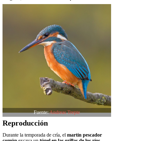
Fuente:
Andreas Trepte
Reproducción
Durante la temporada de cría, el
martín pescador
común
excava un
túnel en las orillas de los ríos
,