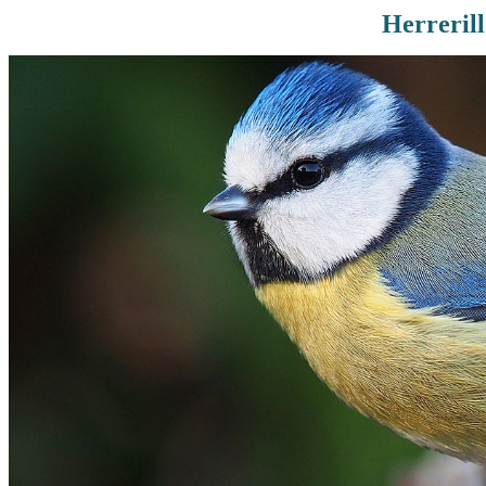
Herreril
Rutas De Montaña
Terremotos
Topográficos
Vértices Geodésicos