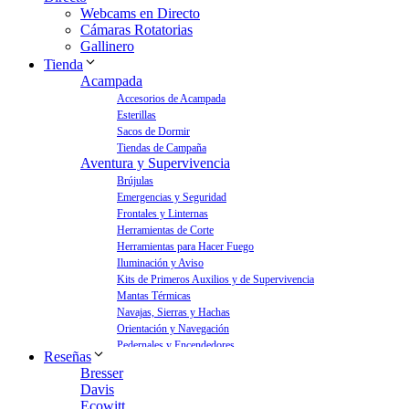
Webcams en Directo
Cámaras Rotatorias
Gallinero
Tienda
Acampada
Accesorios de Acampada
Esterillas
Sacos de Dormir
Tiendas de Campaña
Aventura y Supervivencia
Brújulas
Emergencias y Seguridad
Frontales y Linternas
Herramientas de Corte
Herramientas para Hacer Fuego
Iluminación y Aviso
Kits de Primeros Auxilios y de Supervivencia
Mantas Térmicas
Navajas, Sierras y Hachas
Orientación y Navegación
Pedernales y Encendedores
Reseñas
Aves y Jardín
Bresser
Bebederos para Aves
Davis
Casas para Aves
Ecowitt