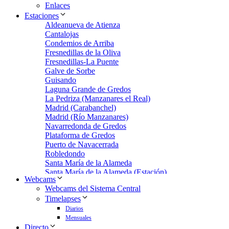
Enlaces
Estaciones
Aldeanueva de Atienza
Cantalojas
Condemios de Arriba
Fresnedillas de la Oliva
Fresnedillas-La Puente
Galve de Sorbe
Guisando
Laguna Grande de Gredos
La Pedriza (Manzanares el Real)
Madrid (Carabanchel)
Madrid (Río Manzanares)
Navarredonda de Gredos
Plataforma de Gredos
Puerto de Navacerrada
Robledondo
Santa María de la Alameda
Santa María de la Alameda (Estación)
Webcams
Zarzalejo
Webcams del Sistema Central
Zarzalejo Estación
Timelapses
Zarzalejo-Machotas
Diarios
Mensuales
Directo