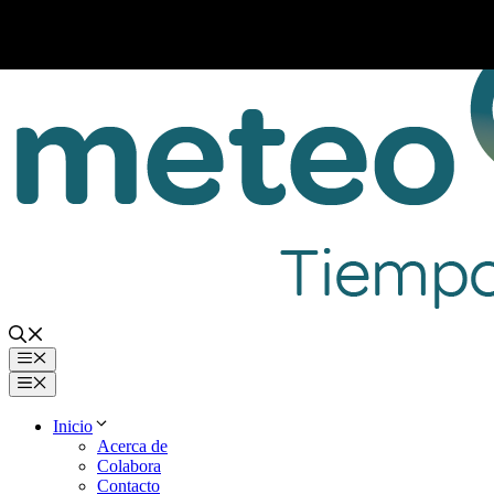
Saltar
al
contenido
Menú
Menú
Inicio
Acerca de
Colabora
Contacto