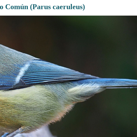
lo Común (Parus caeruleus)