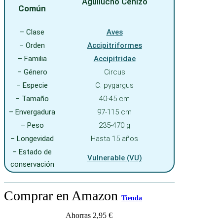
Aguilucho Cenizo
Común
– Clase
Aves
– Orden
Accipitriformes
– Familia
Accipitridae
– Género
Circus
– Especie
C. pygargus
– Tamaño
40-45 cm
– Envergadura
97-115 cm
– Peso
235-470 g
– Longevidad
Hasta 15 años
– Estado de
Vulnerable (VU)
conservación
Comprar en Amazon
Tienda
Ahorras 2,95 €