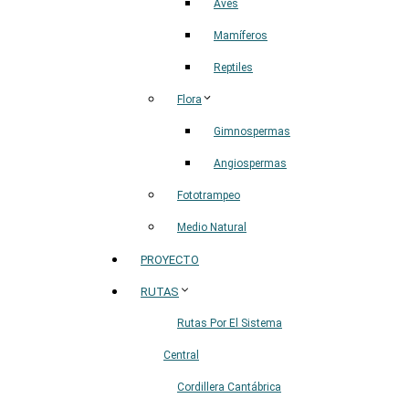
Aves
Mamíferos
Reptiles
Flora
Gimnospermas
Angiospermas
Fototrampeo
Medio Natural
PROYECTO
RUTAS
Rutas Por El Sistema
Central
Cordillera Cantábrica