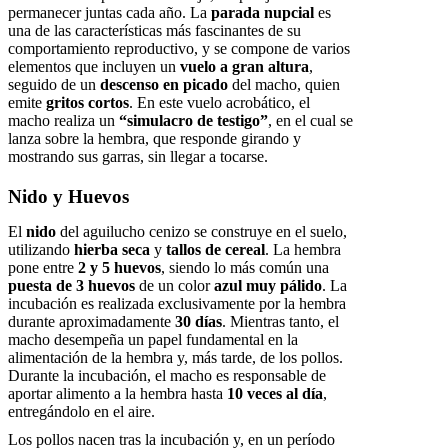
permanecer juntas cada año. La
parada nupcial
es
una de las características más fascinantes de su
comportamiento reproductivo, y se compone de varios
elementos que incluyen un
vuelo a gran altura
,
seguido de un
descenso en picado
del macho, quien
emite
gritos cortos
. En este vuelo acrobático, el
macho realiza un
“simulacro de testigo”
, en el cual se
lanza sobre la hembra, que responde girando y
mostrando sus garras, sin llegar a tocarse.
Nido y Huevos
El
nido
del aguilucho cenizo se construye en el suelo,
utilizando
hierba seca
y
tallos de cereal
. La hembra
pone entre
2 y 5 huevos
, siendo lo más común una
puesta de 3 huevos
de un color
azul muy pálido
. La
incubación es realizada exclusivamente por la hembra
durante aproximadamente
30 días
. Mientras tanto, el
macho desempeña un papel fundamental en la
alimentación de la hembra y, más tarde, de los pollos.
Durante la incubación, el macho es responsable de
aportar alimento a la hembra hasta
10 veces al día
,
entregándolo en el aire.
Los pollos nacen tras la incubación y, en un período