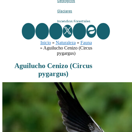
Geológicos
Glaciares
Incendios Forestales
Naturaleza
Inicio
»
Naturaleza
Ríos
»
Fauna
»
Aguilucho Cenizo (Circus
Rutas De Montaña
pygargus)
Terremotos
Aguilucho Cenizo (Circus
pygargus)
Topográficos
Vértices Geodésicos