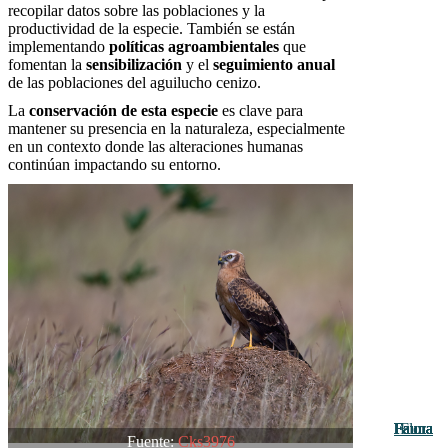
recopilar datos sobre las poblaciones y la
productividad de la especie. También se están
implementando
políticas agroambientales
que
fomentan la
sensibilización
y el
seguimiento anual
de las poblaciones del aguilucho cenizo.
La
conservación de esta especie
es clave para
mantener su presencia en la naturaleza, especialmente
en un contexto donde las alteraciones humanas
continúan impactando su entorno.
Fauna
Fauna
Fauna
Fauna
Fauna
Fauna
Fauna
Fauna
Fauna
Fauna
Fauna
Fauna
Flora
Fuente:
Cks3976