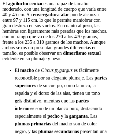
El
aguilucho cenizo
es una rapaz de tamaño
moderado, con una longitud de cuerpo que varía entre
40 y 45 cm. Su
envergadura alar
puede alcanzar
entre 97 y 115 cm, lo que le permite maniobrar con
gran destreza en sus vuelos. En cuanto al
peso
, las
hembras son ligeramente más pesadas que los machos,
con un rango que va de los 270 a los 470 gramos,
frente a los 235 a 310 gramos de los machos. Aunque
ambos sexos no presentan grandes diferencias en
tamaño, es posible observar un
dimorfismo sexual
evidente en su plumaje y peso.
El
macho
de
Circus pygargus
es fácilmente
reconocible por su elegante plumaje. Las
partes
superiores
de su cuerpo, como la nuca, la
espalda y el dorso de las alas, tienen un tono
gris
distintivo, mientras que las
partes
inferiores
son de un blanco puro, destacando
especialmente el
pecho
y la
garganta
. Las
plumas primarias
del macho son de color
negro, y las
plumas secundarias
presentan una