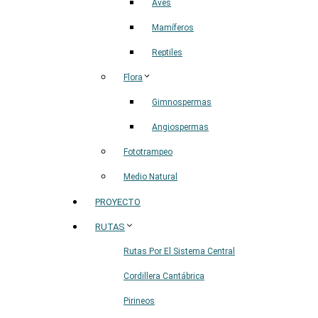
Aves
Mamíferos
Reptiles
Flora
Gimnospermas
Angiospermas
Fototrampeo
Medio Natural
PROYECTO
RUTAS
Rutas Por El Sistema Central
Cordillera Cantábrica
Pirineos