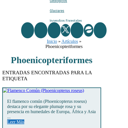
Geológicos
Glaciares
Incendios Forestales
Naturaleza
Inicio
Ríos
»
Artículos
»
Phoenicopteriformes
Rutas De Montaña
Phoenicopteriformes
Terremotos
Topográficos
ENTRADAS ENCONTRADAS PARA LA
ETIQUETA
Vértices Geodésicos
El flamenco común (Phoenicopterus roseus)
destaca por su elegante plumaje rosa y su
presencia en humedales de Europa, África y Asia
...
Leer Más