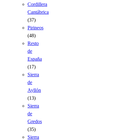
Cordillera
Cantábrica
(37)
Pirineos
(48)
Resto
de
España
(17)
Sierra
de
Ayllón
(13)
Sierra
de
Gredos
(35)
Sierra