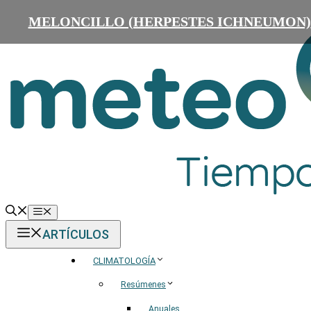
Saltar
MELONCILLO (HERPESTES ICHNEUMON)
al
contenido
Menú
ARTÍCULOS
CLIMATOLOGÍA
Resúmenes
Anuales