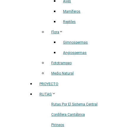
Aves
Mamíferos
Reptiles
Flora
Gimnospermas
Angiospermas
Fototrampeo
Medio Natural
PROYECTO
RUTAS
Rutas Por El Sistema Central
Cordillera Cantábrica
Pirineos