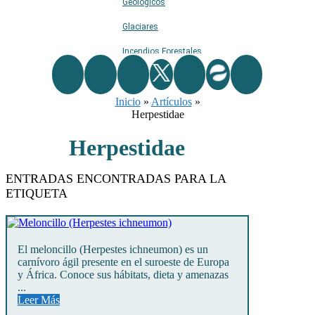
Geológicos
Glaciares
Incendios Forestales
Naturaleza
Inicio
Ríos
»
Artículos
»
Herpestidae
Rutas De Montaña
Herpestidae
Terremotos
Topográficos
ENTRADAS ENCONTRADAS PARA LA
ETIQUETA
Vértices Geodésicos
El meloncillo (Herpestes ichneumon) es un
carnívoro ágil presente en el suroeste de Europa
y África. Conoce sus hábitats, dieta y amenazas
...
Leer Más