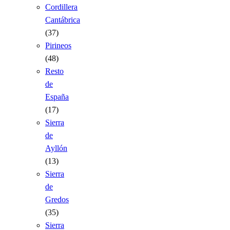
Cordillera
Cantábrica
(37)
Pirineos
(48)
Resto
de
España
(17)
Sierra
de
Ayllón
(13)
Sierra
de
Gredos
(35)
Sierra