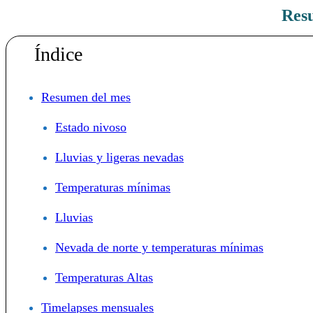
Res
Rutas De Montaña
Terremotos
Índice
Topográficos
Vértices Geodésicos
Resumen del mes
Estado nivoso
Lluvias y ligeras nevadas
Temperaturas mínimas
Lluvias
Nevada de norte y temperaturas mínimas
Temperaturas Altas
Timelapses mensuales