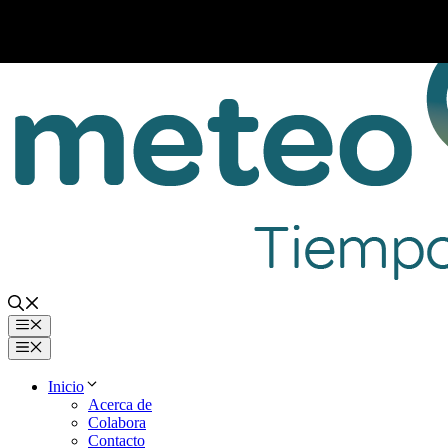
Saltar
al
contenido
Menú
Menú
Inicio
Acerca de
Colabora
Contacto