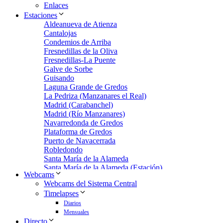
Enlaces
Estaciones
Aldeanueva de Atienza
Cantalojas
Condemios de Arriba
Fresnedillas de la Oliva
Fresnedillas-La Puente
Galve de Sorbe
Guisando
Laguna Grande de Gredos
La Pedriza (Manzanares el Real)
Madrid (Carabanchel)
Madrid (Río Manzanares)
Navarredonda de Gredos
Plataforma de Gredos
Puerto de Navacerrada
Robledondo
Santa María de la Alameda
Santa María de la Alameda (Estación)
Webcams
Zarzalejo
Webcams del Sistema Central
Zarzalejo Estación
Timelapses
Zarzalejo-Machotas
Diarios
Mensuales
Directo