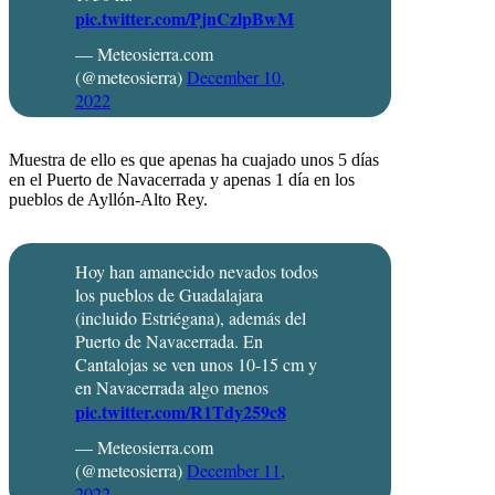
pic.twitter.com/PjnCzlpBwM
— Meteosierra.com
(@meteosierra)
December 10,
2022
Muestra de ello es que apenas ha cuajado unos 5 días
en el Puerto de Navacerrada y apenas 1 día en los
pueblos de Ayllón-Alto Rey.
Hoy han amanecido nevados todos
los pueblos de Guadalajara
(incluido Estriégana), además del
Puerto de Navacerrada. En
Cantalojas se ven unos 10-15 cm y
en Navacerrada algo menos
pic.twitter.com/R1Tdy259c8
— Meteosierra.com
(@meteosierra)
December 11,
2022