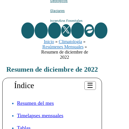
Geológicos
Glaciares
Incendios Forestales
Naturaleza
Inicio
Ríos
»
Climatología
»
Resúmenes Mensuales
»
Rutas De Montaña
Resumen de diciembre de
2022
Terremotos
Resumen de diciembre de 2022
Topográficos
Vértices Geodésicos
Índice
☰
Resumen del mes
Timelapses mensuales
Tablas