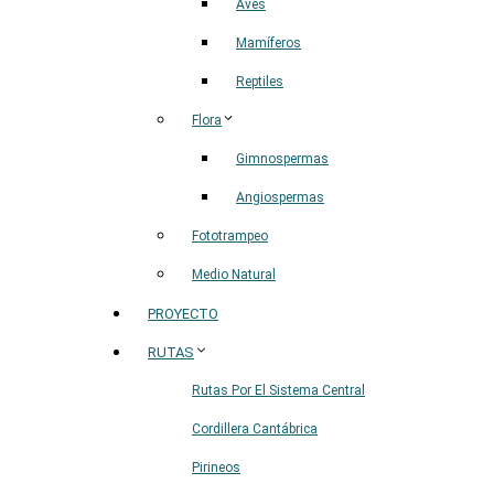
Aves
Mamíferos
Reptiles
Flora
Gimnospermas
Angiospermas
Fototrampeo
Medio Natural
PROYECTO
RUTAS
Rutas Por El Sistema Central
Cordillera Cantábrica
Pirineos