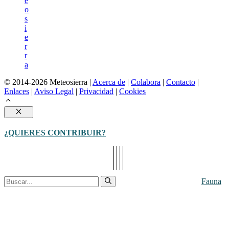
e
o
s
i
e
r
r
a
© 2014-2026 Meteosierra |
Acerca de
|
Colabora
|
Contacto
|
Enlaces
|
Aviso Legal
|
Privacidad
|
Cookies
Cerrar
¿QUIERES CONTRIBUIR?
Buscar:
Fauna