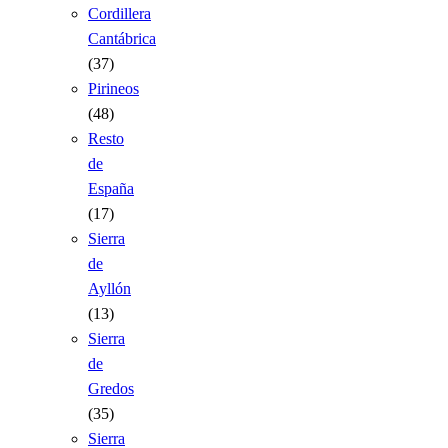
Cordillera
Cantábrica
(37)
Pirineos
(48)
Resto
de
España
(17)
Sierra
de
Ayllón
(13)
Sierra
de
Gredos
(35)
Sierra