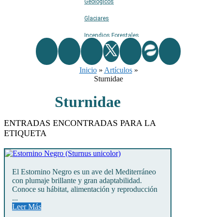
Geológicos
Glaciares
Incendios Forestales
Naturaleza
Inicio
Ríos
»
Artículos
»
Sturnidae
Rutas De Montaña
Sturnidae
Terremotos
Topográficos
ENTRADAS ENCONTRADAS PARA LA
ETIQUETA
Vértices Geodésicos
El Estornino Negro es un ave del Mediterráneo
con plumaje brillante y gran adaptabilidad.
Conoce su hábitat, alimentación y reproducción
...
Leer Más