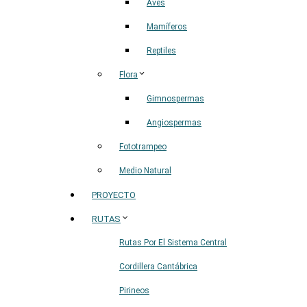
Aves
Mamíferos
Reptiles
Flora
Gimnospermas
Angiospermas
Fototrampeo
Medio Natural
PROYECTO
RUTAS
Rutas Por El Sistema Central
Cordillera Cantábrica
Pirineos