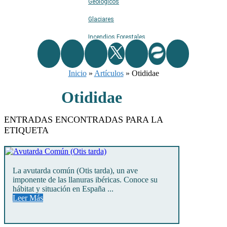
Geológicos
Glaciares
Incendios Forestales
Naturaleza
Inicio
»
Ríos
Artículos
»
Otididae
Rutas De Montaña
Otididae
Terremotos
ENTRADAS ENCONTRADAS PARA LA
Topográficos
ETIQUETA
Vértices Geodésicos
La avutarda común (Otis tarda), un ave
imponente de las llanuras ibéricas. Conoce su
hábitat y situación en España ...
Leer Más