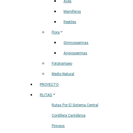
Aves
Mamíferos
Reptiles
Flora
Gimnospermas
Angiospermas
Fototrampeo
Medio Natural
PROYECTO
RUTAS
Rutas Por El Sistema Central
Cordillera Cantábrica
Pirineos