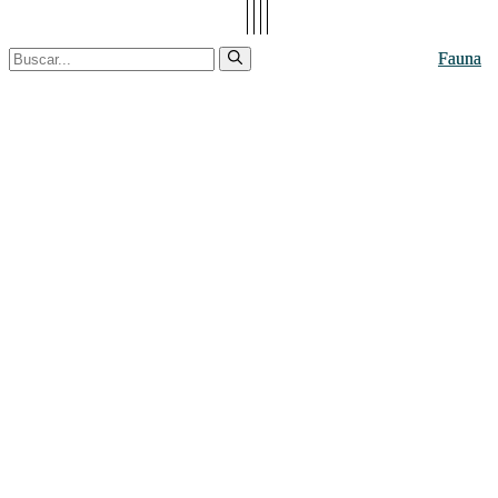
Buscar:
Fauna
Fauna