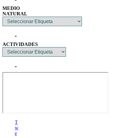
MEDIO
NATURAL
ACTIVIDADES
T
w
e