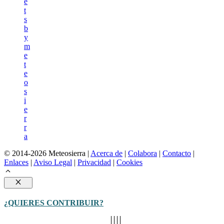
e
t
s
b
y
m
e
t
e
o
s
i
e
r
r
a
© 2014-2026 Meteosierra |
Acerca de
|
Colabora
|
Contacto
|
Enlaces
|
Aviso Legal
|
Privacidad
|
Cookies
Cerrar
¿QUIERES CONTRIBUIR?