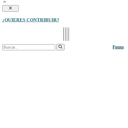
Cerrar
¿QUIERES CONTRIBUIR?
Buscar:
Fauna
Fauna
Fauna
Fauna