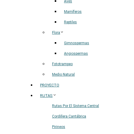
Aves
Mamíferos
Reptiles
Flora
Gimnospermas
Angiospermas
Fototrampeo
Medio Natural
PROYECTO
RUTAS
Rutas Por El Sistema Central
Cordillera Cantábrica
Pirineos