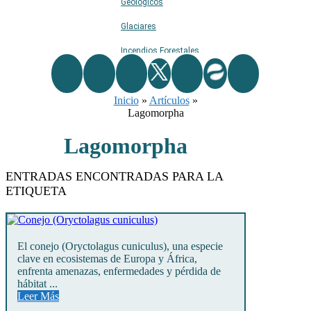
Geológicos
Glaciares
Incendios Forestales
Naturaleza
Inicio
Ríos
»
Artículos
»
Lagomorpha
Rutas De Montaña
Lagomorpha
Terremotos
Topográficos
ENTRADAS ENCONTRADAS PARA LA
ETIQUETA
Vértices Geodésicos
El conejo (Oryctolagus cuniculus), una especie
clave en ecosistemas de Europa y África,
enfrenta amenazas, enfermedades y pérdida de
hábitat ...
Leer Más