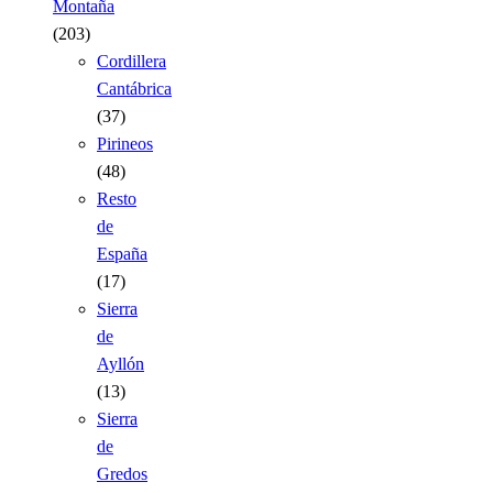
Montaña
(203)
Cordillera
Cantábrica
(37)
Pirineos
(48)
Resto
de
España
(17)
Sierra
de
Ayllón
(13)
Sierra
de
Gredos