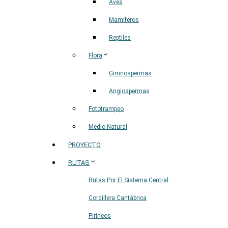
Aves
Mamíferos
Reptiles
Flora
Gimnospermas
Angiospermas
Fototrampeo
Medio Natural
PROYECTO
RUTAS
Rutas Por El Sistema Central
Cordillera Cantábrica
Pirineos