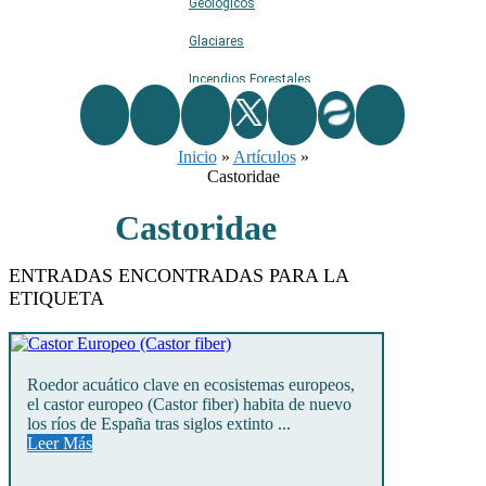
Geológicos
Glaciares
Incendios Forestales
Naturaleza
Inicio
Ríos
»
Artículos
»
Castoridae
Rutas De Montaña
Castoridae
Terremotos
Topográficos
ENTRADAS ENCONTRADAS PARA LA
ETIQUETA
Vértices Geodésicos
Roedor acuático clave en ecosistemas europeos,
el castor europeo (Castor fiber) habita de nuevo
los ríos de España tras siglos extinto ...
Leer Más