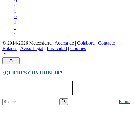
o
s
i
e
r
r
a
© 2014-2026 Meteosierra |
Acerca de
|
Colabora
|
Contacto
|
Enlaces
|
Aviso Legal
|
Privacidad
|
Cookies
Cerrar
¿QUIERES CONTRIBUIR?
Buscar:
Fauna